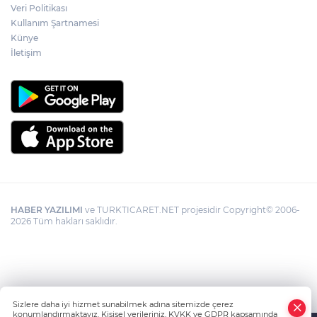
Veri Politikası
Kullanım Şartnamesi
Künye
İletişim
HABER YAZILIMI
ve TURKTICARET.NET projesidir Copyright© 2006-
2026 Tüm hakları saklıdır.
Sizlere daha iyi hizmet sunabilmek adına sitemizde çerez
konumlandırmaktayız. Kişisel verileriniz, KVKK ve GDPR kapsamında