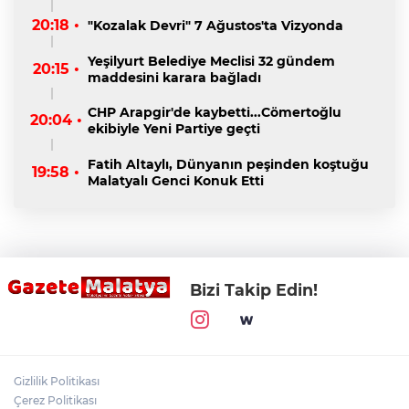
20:18 •
"Kozalak Devri" 7 Ağustos'ta Vizyonda
Yeşilyurt Belediye Meclisi 32 gündem
20:15 •
maddesini karara bağladı
CHP Arapgir'de kaybetti...Cömertoğlu
20:04 •
ekibiyle Yeni Partiye geçti
Fatih Altaylı, Dünyanın peşinden koştuğu
19:58 •
Malatyalı Genci Konuk Etti
Bizi Takip Edin!
Gizlilik Politikası
Çerez Politikası