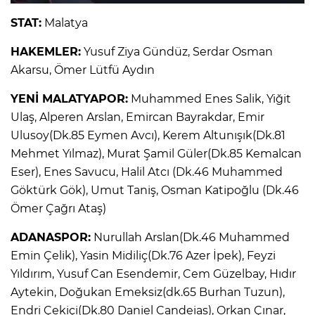
STAT:
Malatya
HAKEMLER:
Yusuf Ziya Gündüz, Serdar Osman
Akarsu, Ömer Lütfü Aydın
YENİ MALATYAPOR:
Muhammed Enes Salik, Yiğit
Ulaş, Alperen Arslan, Emircan Bayrakdar, Emir
Ulusoy(Dk.85 Eymen Avcı), Kerem Altunışık(Dk.81
Mehmet Yılmaz), Murat Şamil Güler(Dk.85 Kemalcan
Eser), Enes Savucu, Halil Atcı (Dk.46 Muhammed
Göktürk Gök), Umut Taniş, Osman Katipoğlu (Dk.46
Ömer Çağrı Ataş)
ADANASPOR:
Nurullah Arslan(Dk.46 Muhammed
Emin Çelik), Yasin Midiliç(Dk.76 Azer İpek), Feyzi
Yıldırım, Yusuf Can Esendemir, Cem Güzelbay, Hıdır
Aytekin, Doğukan Emeksiz(dk.65 Burhan Tuzun),
Endri Çekiçi(Dk.80 Daniel Candeias), Orkan Çınar,