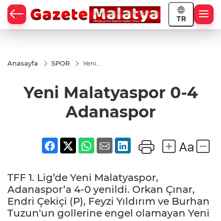
TR
Anasayfa
SPOR
Yeni
Malatyaspor
0-4
Yeni Malatyaspor 0-4
Adanaspor
Adanaspor
TFF 1. Lig’de Yeni Malatyaspor,
Adanaspor’a 4-0 yenildi. Orkan Çınar,
Endri Çekiçi (P), Feyzi Yıldırım ve Burhan
Tuzun'un gollerine engel olamayan Yeni