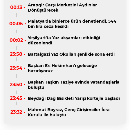
Arapgir Çarşı Merkezini Aydınlar
00:13 •
Dönüştürecek
Malatya'da binlerce ürün denetlendi, 544
00:05 •
bin lira ceza kesildi
Yeşilyurt'ta Yaz akşamları etkinliği
00:02 •
düzenlendi
23:58 •
Battalgazi Yaz Okulları şenlikle sona erdi
Başkan Er: Hekimhan'ı geleceğe
23:54 •
hazırlıyoruz
Başkan Taşkın Taziye evinde vatandaşlarla
23:50 •
buluştu
23:45 •
Beydağı Dağ Bisikleti Yarışı kortejle başladı
Mahmut Boyraz, Genç Girişimciler İcra
23:32 •
Kurulu ile buluştu