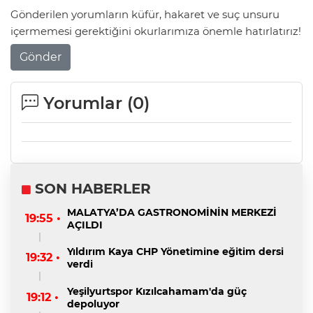
Gönderilen yorumların küfür, hakaret ve suç unsuru
içermemesi gerektiğini okurlarımıza önemle hatırlatırız!
Gönder
Yorumlar (
0
)
SON HABERLER
MALATYA’DA GASTRONOMİNİN MERKEZİ
19:55 •
AÇILDI
Yıldırım Kaya CHP Yönetimine eğitim dersi
19:32 •
verdi
Yeşilyurtspor Kızılcahamam'da güç
19:12 •
depoluyor