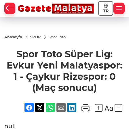
TR
Anasayfa
SPOR
Spor Toto
Süper Lig:
Evkur Yeni
Spor Toto Süper Lig:
Malatyaspor:
1 - Çaykur
Rizespor: 0
Evkur Yeni Malatyaspor:
(Maç
sonucu)
1 - Çaykur Rizespor: 0
(Maç sonucu)
null