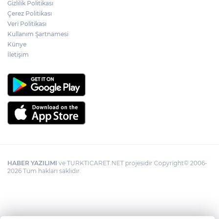
Gizlilik Politikası
Çerez Politikası
Veri Politikası
Kullanım Şartnamesi
Künye
İletişim
HABER YAZILIMI
ve TURKTICARET.NET projesidir Copyright© 2006-
2026 Tüm hakları saklıdır.