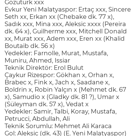
Gözütürk xxx
Evkur Yeni Malatyaspor: Ertaç xxx, Sincere
Seth xx, Erkan xx (Chebake dk. 77 x),
Sadık xxx, Mina xxx, Aleksic xxxx (Pereira
dk. 64 x), Guilherme xxx, Mitchell Donald
xx, Murat xxx, Adem xxx, Eren xx (Khalid
Boutaib dk. 56 x)
Yedekler: Farnolle, Murat, Mustafa,
Muniru, Ahmed, Issiar
Teknik Direktör: Erol Bulut
Çaykur Rizespor: Gökhan x, Orhan x,
Brabec x, Fink x, Jach x, Saadane x,
Boldrin x, Robin Yalçın x (Mehmet dk. 67
x), Samudio x (Gladky dk. 81 ?), Umar x
(Süleyman dk. 57 x), Vedat x
Yedekler: Samir, Talbi, Koray, Mustafa,
Petrucci, Abdullah, Ali
Teknik Sorumlu: Mehmet Ali Karaca
Gol: Aleksic (dk. 43) (E. Yeni Malatyaspor)