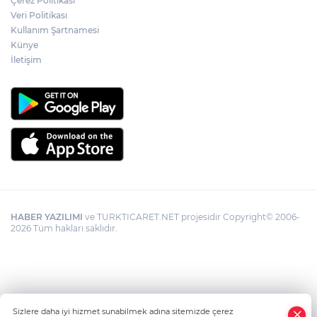
Çerez Politikası
Veri Politikası
Kullanım Şartnamesi
Künye
İletişim
HABER YAZILIMI
ve TURKTICARET.NET projesidir Copyright© 2006-
2026 Tüm hakları saklıdır.
Sizlere daha iyi hizmet sunabilmek adına sitemizde çerez