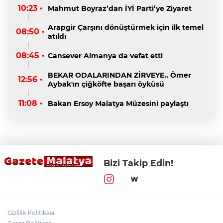
10:23 •
Mahmut Boyraz’dan İYİ Parti’ye Ziyaret
Arapgir Çarşını dönüştürmek için ilk temel
08:50 •
atıldı
08:45 •
Cansever Almanya da vefat etti
BEKAR ODALARINDAN ZİRVEYE.. Ömer
12:56 •
Aybak'ın çiğköfte başarı öyküsü
11:08 •
Bakan Ersoy Malatya Müzesini paylaştı
Bizi Takip Edin!
Gizlilik Politikası