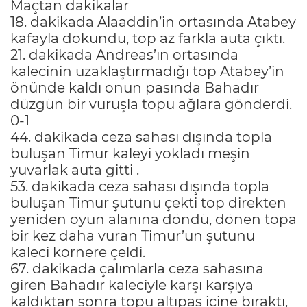
Maçtan dakikalar
18. dakikada Alaaddin’in ortasında Atabey
kafayla dokundu, top az farkla auta çıktı.
21. dakikada Andreas’ın ortasında
kalecinin uzaklaştırmadığı top Atabey’in
önünde kaldı onun pasında Bahadır
düzgün bir vuruşla topu ağlara gönderdi.
0-1
44. dakikada ceza sahası dışında topla
buluşan Timur kaleyi yokladı meşin
yuvarlak auta gitti .
53. dakikada ceza sahası dışında topla
buluşan Timur şutunu çekti top direkten
yeniden oyun alanına döndü, dönen topa
bir kez daha vuran Timur’un şutunu
kaleci kornere çeldi.
67. dakikada çalımlarla ceza sahasına
giren Bahadır kaleciyle karşı karşıya
kaldıktan sonra topu altıpas içine bıraktı,