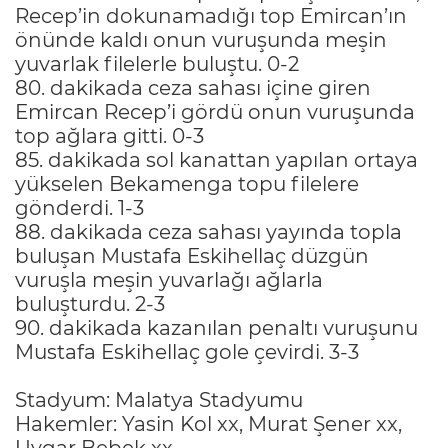
Recep’in dokunamadığı top Emircan’ın
önünde kaldı onun vuruşunda meşin
yuvarlak filelerle buluştu. 0-2
80. dakikada ceza sahası içine giren
Emircan Recep’i gördü onun vuruşunda
top ağlara gitti. 0-3
85. dakikada sol kanattan yapılan ortaya
yükselen Bekamenga topu filelere
gönderdi. 1-3
88. dakikada ceza sahası yayında topla
buluşan Mustafa Eskihellaç düzgün
vuruşla meşin yuvarlağı ağlarla
buluşturdu. 2-3
90. dakikada kazanılan penaltı vuruşunu
Mustafa Eskihellaç gole çevirdi. 3-3
Stadyum: Malatya Stadyumu
Hakemler: Yasin Kol xx, Murat Şener xx,
Uygar Bebek xx