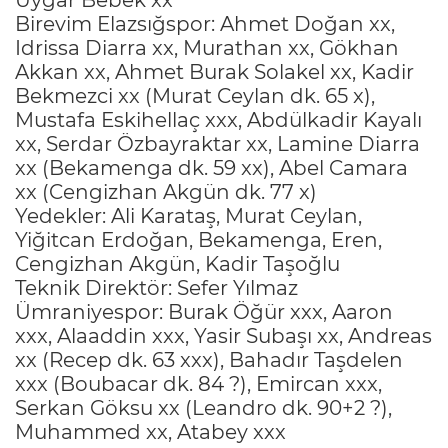
Birevim Elazsığspor: Ahmet Doğan xx,
Idrissa Diarra xx, Murathan xx, Gökhan
Akkan xx, Ahmet Burak Solakel xx, Kadir
Bekmezci xx (Murat Ceylan dk. 65 x),
Mustafa Eskihellaç xxx, Abdülkadir Kayalı
xx, Serdar Özbayraktar xx, Lamine Diarra
xx (Bekamenga dk. 59 xx), Abel Camara
xx (Cengizhan Akgün dk. 77 x)
Yedekler: Ali Karataş, Murat Ceylan,
Yiğitcan Erdoğan, Bekamenga, Eren,
Cengizhan Akgün, Kadir Taşoğlu
Teknik Direktör: Sefer Yılmaz
Ümraniyespor: Burak Öğür xxx, Aaron
xxx, Alaaddin xxx, Yasir Subaşı xx, Andreas
xx (Recep dk. 63 xxx), Bahadır Taşdelen
xxx (Boubacar dk. 84 ?), Emircan xxx,
Serkan Göksu xx (Leandro dk. 90+2 ?),
Muhammed xx, Atabey xxx