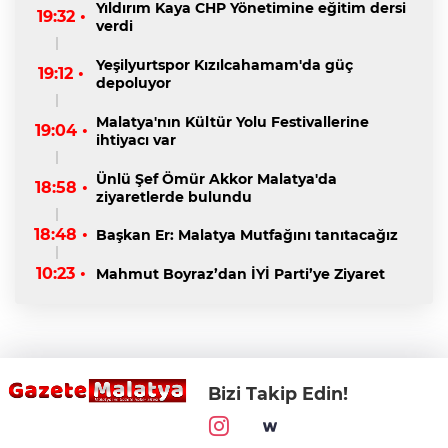
Yıldırım Kaya CHP Yönetimine eğitim dersi
19:32 •
verdi
Yeşilyurtspor Kızılcahamam'da güç
19:12 •
depoluyor
Malatya'nın Kültür Yolu Festivallerine
19:04 •
ihtiyacı var
Ünlü Şef Ömür Akkor Malatya'da
18:58 •
ziyaretlerde bulundu
18:48 •
Başkan Er: Malatya Mutfağını tanıtacağız
10:23 •
Mahmut Boyraz’dan İYİ Parti’ye Ziyaret
Bizi Takip Edin!