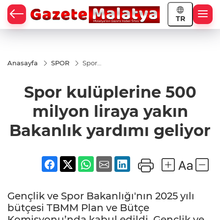
TR
Anasayfa
SPOR
Spor
kulüplerine
500 milyon
Spor kulüplerine 500
liraya yakın
Bakanlık
yardımı
milyon liraya yakın
geliyor
Bakanlık yardımı geliyor
Gençlik ve Spor Bakanlığı'nın 2025 yılı
bütçesi TBMM Plan ve Bütçe
Komisyonu’nda kabul edildi. Gençlik ve