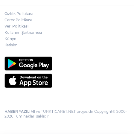
Gizlilik Politikası
Çerez Politikası
Veri Politikası
Kullanım Şartnamesi
Künye
İletişim
HABER YAZILIMI
ve TURKTICARET.NET projesidir Copyright© 2006-
2026 Tüm hakları saklıdır.