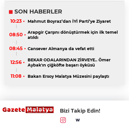
SON HABERLER
10:23 •
Mahmut Boyraz’dan İYİ Parti’ye Ziyaret
Arapgir Çarşını dönüştürmek için ilk temel
08:50 •
atıldı
08:45 •
Cansever Almanya da vefat etti
BEKAR ODALARINDAN ZİRVEYE.. Ömer
12:56 •
Aybak'ın çiğköfte başarı öyküsü
11:08 •
Bakan Ersoy Malatya Müzesini paylaştı
Bizi Takip Edin!