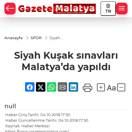
TR
Anasayfa
SPOR
Siyah
Kuşak
sınavları
Siyah Kuşak sınavları
Malatya’da
yapıldı
Malatya’da yapıldı
null
Haber Giriş Tarihi: 04.10.2018 17:50
Haber Güncellenme Tarihi: 04.10.2018 17:50
Kaynak: Haber Merkezi
https://www.gazetemalatya.com/