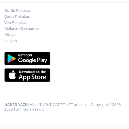
Gizlilik Politikası
Çerez Politikası
Veri Politikası
Kullanım Şartnamesi
Künye
İletişim
HABER YAZILIMI
ve TURKTICARET.NET projesidir Copyright© 2006-
2026 Tüm hakları saklıdır.