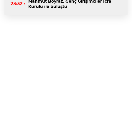
Mahmut Boyraz, Genç Girişimciler İcra
23:32 •
Kurulu ile buluştu