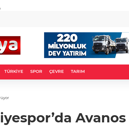
u
TÜRKİYE
SPOR
ÇEVRE
TARIM
rüyor
iyespor’da Avanos