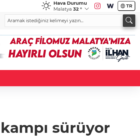
Hava Durumu
TR
Malatya
32 °
 kampı sürüyor