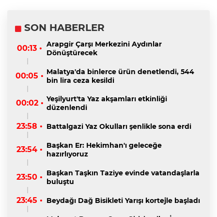
SON HABERLER
Arapgir Çarşı Merkezini Aydınlar
00:13 •
Dönüştürecek
Malatya'da binlerce ürün denetlendi, 544
00:05 •
bin lira ceza kesildi
Yeşilyurt'ta Yaz akşamları etkinliği
00:02 •
düzenlendi
23:58 •
Battalgazi Yaz Okulları şenlikle sona erdi
Başkan Er: Hekimhan'ı geleceğe
23:54 •
hazırlıyoruz
Başkan Taşkın Taziye evinde vatandaşlarla
23:50 •
buluştu
23:45 •
Beydağı Dağ Bisikleti Yarışı kortejle başladı