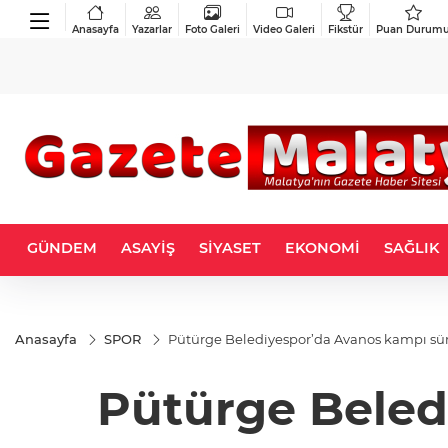
Anasayfa
Yazarlar
Foto Galeri
Video Galeri
Fikstür
Puan Durum
GÜNDEM
ASAYİŞ
SİYASET
EKONOMİ
SAĞLIK
Anasayfa
SPOR
Pütürge Belediyespor’da Avanos kampı sü
Pütürge Beled