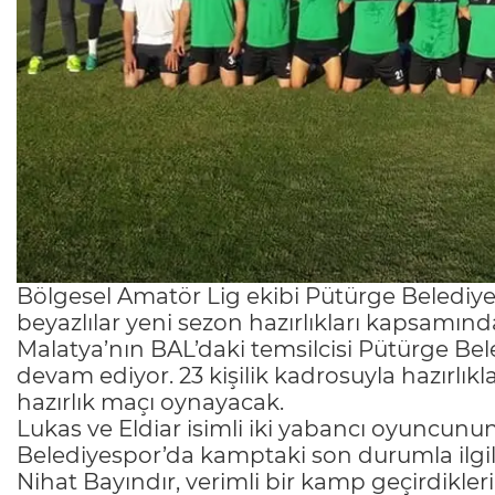
Bölgesel Amatör Lig ekibi Pütürge Belediy
beyazlılar yeni sezon hazırlıkları kapsamın
Malatya’nın BAL’daki temsilcisi Pütürge Be
devam ediyor. 23 kişilik kadrosuyla hazırlık
hazırlık maçı oynayacak.
Lukas ve Eldiar isimli iki yabancı oyuncun
Belediyespor’da kamptaki son durumla ilgil
Nihat Bayındır, verimli bir kamp geçirdikleri