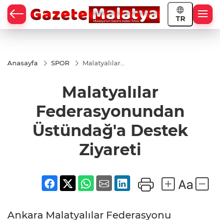
TR
Anasayfa
SPOR
Malatyalılar
Federasyonundan
Üstündağ'a
Malatyalılar
Destek Ziyareti
Federasyonundan
Üstündağ'a Destek
Ziyareti
Ankara Malatyalılar Federasyonu