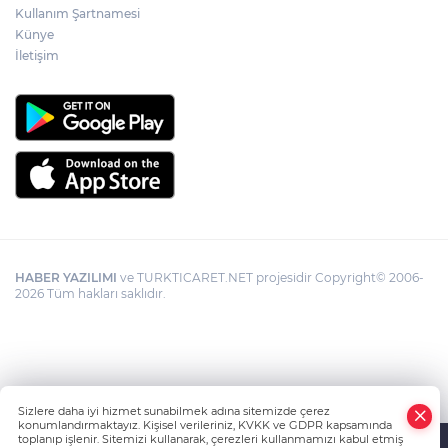
Kullanım Şartnamesi
Künye
İletişim
HABER YAZILIMI
ve TURKTICARET.NET projesidir Copyright© 2006-
2026 Tüm hakları saklıdır.
Sizlere daha iyi hizmet sunabilmek adına sitemizde çerez
konumlandırmaktayız. Kişisel verileriniz, KVKK ve GDPR kapsamında
toplanıp işlenir. Sitemizi kullanarak, çerezleri kullanmamızı kabul etmiş