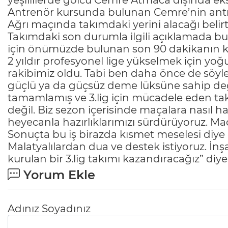
yeşillilerde golcü Cemre Atmaca dışında e
Antrenör kursunda bulunan Cemre’nin ant
Ağrı maçında takımdaki yerini alacağı belirti
Takımdaki son durumla ilgili açıklamada bul
için önümüzde bulunan son 90 dakikanın kol
2 yıldır profesyonel lige yükselmek için yo
rakibimiz oldu. Tabi ben daha önce de söy
güçlü ya da güçsüz deme lüksüne sahip değ
tamamlamış ve 3.lig için mücadele eden tak
değil. Biz sezon içerisinde maçalara nasıl h
heyecanla hazırlıklarımızı sürdürüyoruz. Maç
Sonuçta bu iş birazda kısmet meselesi diy
Malatyalılardan dua ve destek istiyoruz. İnş
kurulan bir 3.lig takımı kazandıracağız” diy
Yorum Ekle
Adınız Soyadınız