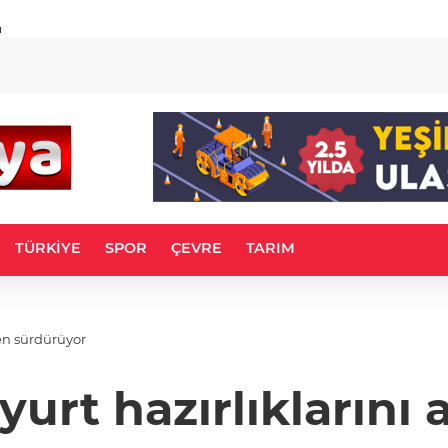
u
TÜRKİYE
SPOR
ÇEVRE
TARIM
den sürdürüyor
yurt hazırlıkların