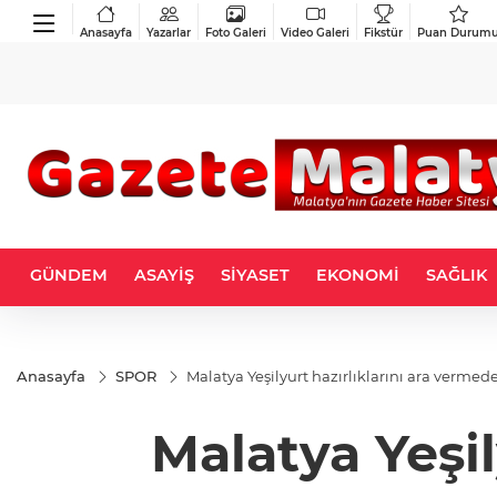
Anasayfa
Yazarlar
Foto Galeri
Video Galeri
Fikstür
Puan Durum
GÜNDEM
ASAYİŞ
SİYASET
EKONOMİ
SAĞLIK
Anasayfa
SPOR
Malatya Yeşilyurt hazırlıklarını ara verme
Malatya Yeşil