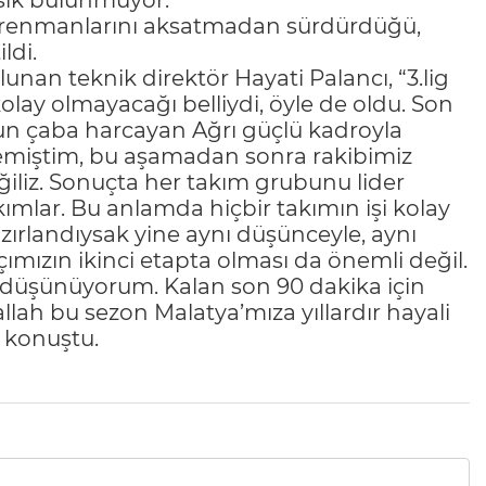
ksik bulunmuyor.
renmanlarını aksatmadan sürdürdüğü,
ldi.
unan teknik direktör Hayati Palancı, “3.lig
ay olmayacağı belliydi, öyle de oldu. Son
ğun çaba harcayan Ağrı güçlü kadroyla
lemiştim, bu aşamadan sonra rakibimiz
iliz. Sonuçta her takım grubunu lider
ımlar. Bu anlamda hiçbir takımın işi kolay
azırlandıysak yine aynı düşünceyle, aynı
ımızın ikinci etapta olması da önemli değil.
e düşünüyorum. Kalan son 90 dakika için
allah bu sezon Malatya’mıza yıllardır hayali
e konuştu.