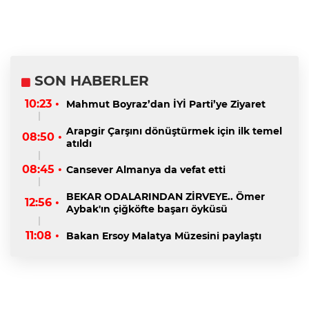
SON HABERLER
10:23 •
Mahmut Boyraz’dan İYİ Parti’ye Ziyaret
Arapgir Çarşını dönüştürmek için ilk temel
08:50 •
atıldı
08:45 •
Cansever Almanya da vefat etti
BEKAR ODALARINDAN ZİRVEYE.. Ömer
12:56 •
Aybak'ın çiğköfte başarı öyküsü
11:08 •
Bakan Ersoy Malatya Müzesini paylaştı