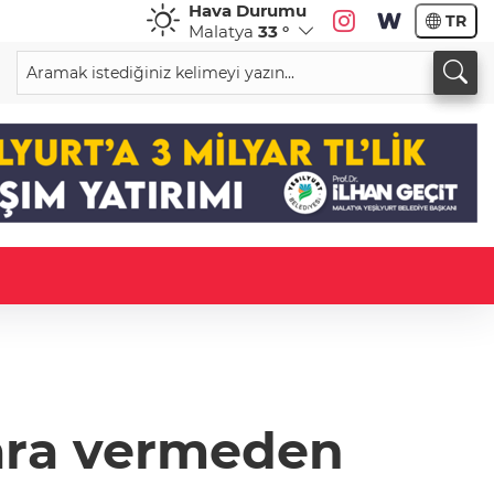
Hava Durumu
TR
Malatya
33 °
ı ara vermeden