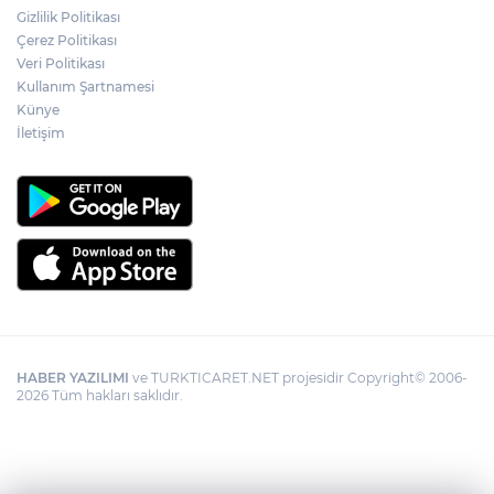
Gizlilik Politikası
Çerez Politikası
Veri Politikası
Kullanım Şartnamesi
Künye
İletişim
HABER YAZILIMI
ve TURKTICARET.NET projesidir Copyright© 2006-
2026 Tüm hakları saklıdır.