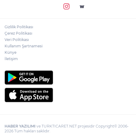
Gizlilik Politikası
Çerez Politikası
Veri Politikası
Kullanım Şartnamesi
Künye
İletişim
HABER YAZILIMI
ve TURKTICARET.NET projesidir Copyright© 2006-
2026 Tüm hakları saklıdır.