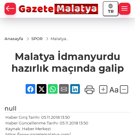
TR
Anasayfa
SPOR
Malatya
İdmanyurdu
hazırlık
Malatya İdmanyurdu
maçında
galip
hazırlık maçında galip
null
Haber Giriş Tarihi: 05.11.2018 13:50
Haber Güncellenme Tarihi: 05.11.2018 13:50
Kaynak: Haber Merkezi
https://www.gazetemalatya.com/