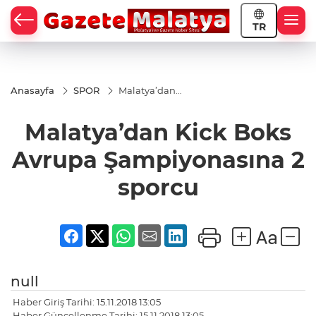
TR
Anasayfa
SPOR
Malatya’dan
Kick Boks
Avrupa
Malatya’dan Kick Boks
Şampiyonasına
2 sporcu
Avrupa Şampiyonasına 2
sporcu
null
Haber Giriş Tarihi: 15.11.2018 13:05
Haber Güncellenme Tarihi: 15.11.2018 13:05