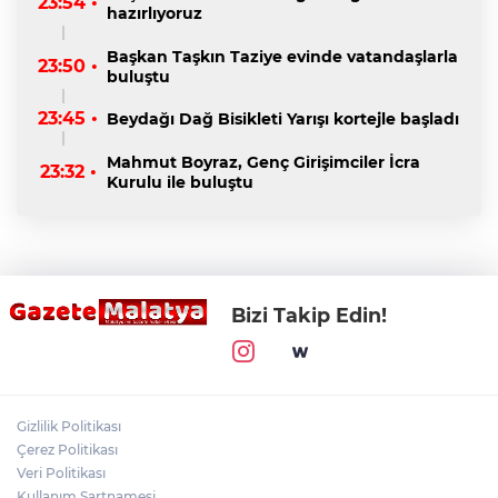
23:54 •
hazırlıyoruz
Başkan Taşkın Taziye evinde vatandaşlarla
23:50 •
buluştu
23:45 •
Beydağı Dağ Bisikleti Yarışı kortejle başladı
Mahmut Boyraz, Genç Girişimciler İcra
23:32 •
Kurulu ile buluştu
Bizi Takip Edin!
Gizlilik Politikası
Çerez Politikası
Veri Politikası
Kullanım Şartnamesi