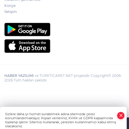
Künye
İletişim
HABER YAZILIMI
ve TURKTICARET.NET projesidir Copyright© 2006-
2026 Tüm hakları saklıdır.
Sizlere daha iyi hizmet sunabilmek adına sitemizde çerez
konumlandırmaktayız. Kişisel verileriniz, KVKK ve GDPR kapsamında
toplanıp işlenir. Sitemizi kullanarak, çerezleri kullanmamızı kabul etmiş
olacaksınız.