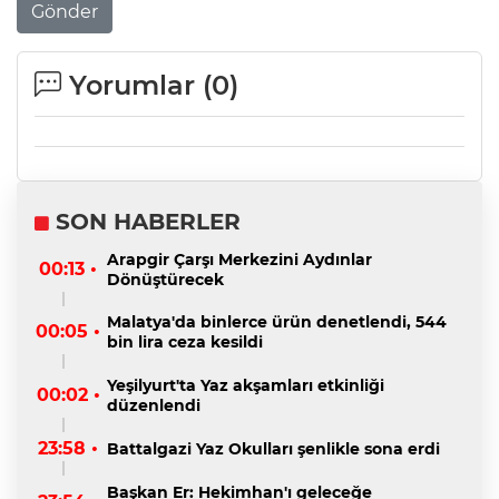
Gönder
Yorumlar (
0
)
SON HABERLER
Arapgir Çarşı Merkezini Aydınlar
00:13 •
Dönüştürecek
Malatya'da binlerce ürün denetlendi, 544
00:05 •
bin lira ceza kesildi
Yeşilyurt'ta Yaz akşamları etkinliği
00:02 •
düzenlendi
23:58 •
Battalgazi Yaz Okulları şenlikle sona erdi
Başkan Er: Hekimhan'ı geleceğe