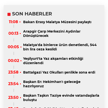
SON HABERLER
11:08 •
Bakan Ersoy Malatya Müzesini paylaştı
Arapgir Çarşı Merkezini Aydınlar
00:13 •
Dönüştürecek
Malatya'da binlerce ürün denetlendi, 544
00:05 •
bin lira ceza kesildi
Yeşilyurt'ta Yaz akşamları etkinliği
00:02 •
düzenlendi
23:58 •
Battalgazi Yaz Okulları şenlikle sona erdi
Başkan Er: Hekimhan'ı geleceğe
23:54 •
hazırlıyoruz
Başkan Taşkın Taziye evinde vatandaşlarla
23:50 •
buluştu