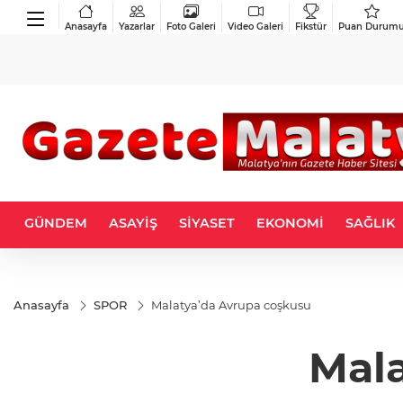
Anasayfa
Yazarlar
Foto Galeri
Video Galeri
Fikstür
Puan Durum
GÜNDEM
ASAYİŞ
SİYASET
EKONOMİ
SAĞLIK
Anasayfa
SPOR
Malatya’da Avrupa coşkusu
Mala