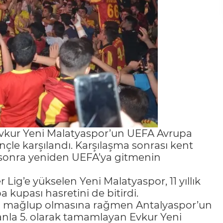
n Evkur Yeni Malatyaspor’un UEFA Avrupa
nçle karşılandı. Karşılaşma sonrası kent
 sonra yeniden UEFA’ya gitmenin
ig’e yükselen Yeni Malatyaspor, 11 yıllık
a kupası hasretini de bitirdi.
2-1 mağlup olmasına rağmen Antalyaspor’un
anla 5. olarak tamamlayan Evkur Yeni