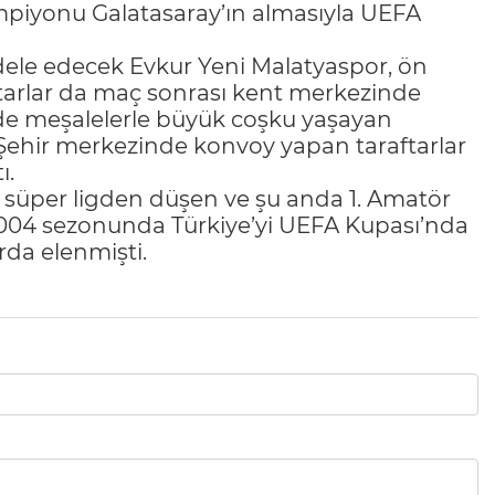
ampiyonu Galatasaray’ın almasıyla UEFA
dele edecek Evkur Yeni Malatyaspor, ön
raftarlar da maç sonrası kent merkezinde
inde meşalelerle büyük coşku yaşayan
. Şehir merkezinde konvoy yapan taraftarlar
ı.
da süper ligden düşen ve şu anda 1. Amatör
004 sezonunda Türkiye’yi UEFA Kupası’nda
urda elenmişti.