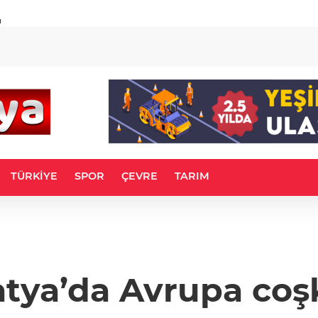
u
TÜRKİYE
SPOR
ÇEVRE
TARIM
tya’da Avrupa co