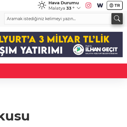
Hava Durumu
TR
Malatya
33 °
şkusu