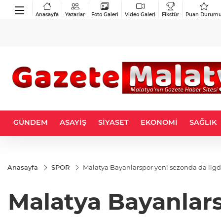
Anasayfa
Yazarlar
Foto Galeri
Video Galeri
Fikstür
Puan Durum
GÜNDEM
ASAYİŞ
SİYASET
EKONOMİ
SAĞLIK
Anasayfa
SPOR
Malatya Bayanlarspor yeni sezonda da ligd
Malatya Bayanlars