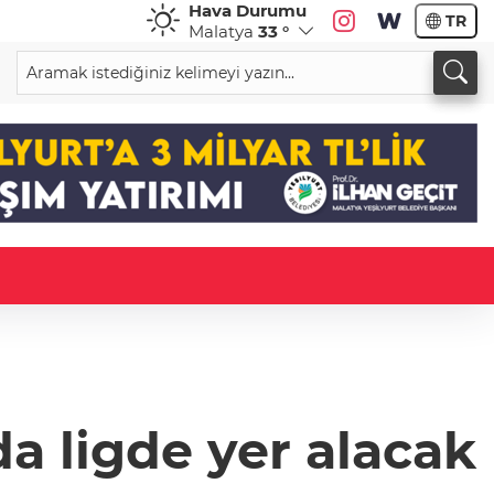
Hava Durumu
TR
Malatya
33 °
a ligde yer alacak