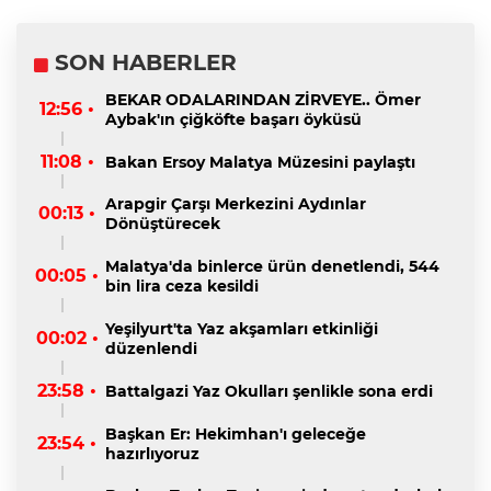
SON HABERLER
BEKAR ODALARINDAN ZİRVEYE.. Ömer
12:56 •
Aybak'ın çiğköfte başarı öyküsü
11:08 •
Bakan Ersoy Malatya Müzesini paylaştı
Arapgir Çarşı Merkezini Aydınlar
00:13 •
Dönüştürecek
Malatya'da binlerce ürün denetlendi, 544
00:05 •
bin lira ceza kesildi
Yeşilyurt'ta Yaz akşamları etkinliği
00:02 •
düzenlendi
23:58 •
Battalgazi Yaz Okulları şenlikle sona erdi
Başkan Er: Hekimhan'ı geleceğe
23:54 •
hazırlıyoruz