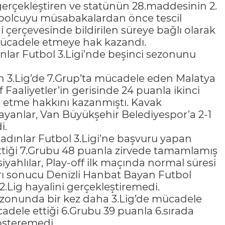
erçekleştiren ve statünün 28.maddesinin 2.
tbolcuyu müsabakalardan önce tescil
liği çerçevesinde bildirilen süreye bağlı olarak
 mücadele etmeye hak kazandı.
nlar Futbol 3.Ligi’nde beşinci sezonunu
en 3.Lig’de 7.Grup’ta mücadele eden Malatya
aaliyetler’in gerisinde 24 puanla ikinci
 etme hakkını kazanmıştı. Kavak
yanlar, Van Büyükşehir Belediyespor’a 2-1
i.
adınlar Futbol 3.Ligi’ne başvuru yapan
tiği 7.Grubu 48 puanla zirvede tamamlamış
 siyahlılar, Play-off ilk maçında normal süresi
rı sonucu Denizli Hanbat Bayan Futbol
.Lig hayalini gerçekleştiremedi.
ezonunda bir kez daha 3.Lig’de mücadele
ücadele ettiği 6.Grubu 39 puanla 6.sırada
österemedi.