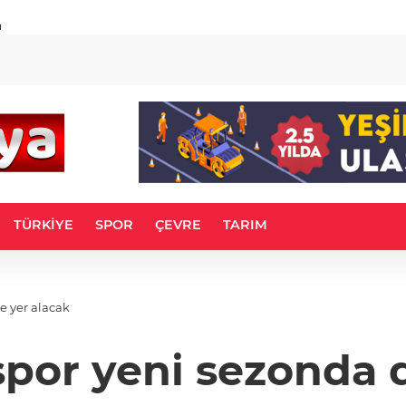
u
TÜRKİYE
SPOR
ÇEVRE
TARIM
e yer alacak
por yeni sezonda d