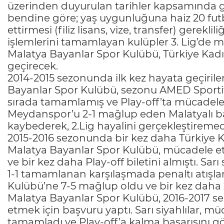
üzerinden duyurulan tarihler kapsamında g
bendine göre; yaş uygunluğuna haiz 20 fu
ettirmesi (filiz lisans, vize, transfer) gerekli
işlemlerini tamamlayan kulüpler 3. Lig’de
Malatya Bayanlar Spor Kulübü, Türkiye Kadı
geçirecek.
2014-2015 sezonunda ilk kez hayata geçiril
Bayanlar Spor Kulübü, sezonu AMED Sportif F
sırada tamamlamış ve Play-off’ta mücadele
Meydanspor’u 2-1 mağlup eden Malatyalı ba
kaybederek, 2.Lig hayalini gerçekleştiremed
2015-2016 sezonunda bir kez daha Türkiye K
Malatya Bayanlar Spor Kulübü, mücadele et
ve bir kez daha Play-off biletini almıştı. Sarı
1-1 tamamlanan karşılaşmada penaltı atışla
Kulübü’ne 7-5 mağlup oldu ve bir kez daha 2
Malatya Bayanlar Spor Kulübü, 2016-2017 s
etmek için başvuru yaptı. Sarı siyahlılar, m
tamamladı ve Play-off’a kalma başarısını g