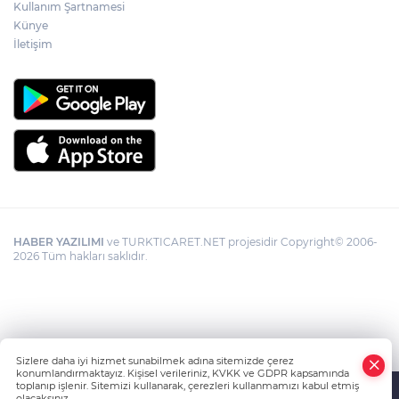
Kullanım Şartnamesi
Künye
İletişim
HABER YAZILIMI
ve TURKTICARET.NET projesidir Copyright© 2006-
2026 Tüm hakları saklıdır.
Sizlere daha iyi hizmet sunabilmek adına sitemizde çerez
konumlandırmaktayız. Kişisel verileriniz, KVKK ve GDPR kapsamında
toplanıp işlenir. Sitemizi kullanarak, çerezleri kullanmamızı kabul etmiş
olacaksınız.