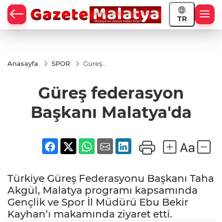
TR
Anasayfa
SPOR
Güreş
federasyon
Başkanı
Güreş federasyon
Malatya'da
Başkanı Malatya'da
Türkiye Güreş Federasyonu Başkanı Taha
Akgül, Malatya programı kapsamında
Gençlik ve Spor İl Müdürü Ebu Bekir
Kayhan’ı makamında ziyaret etti.