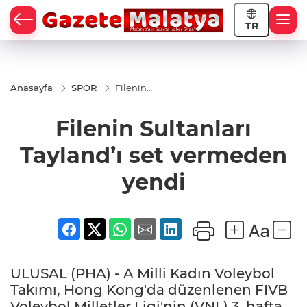
TR
Anasayfa
SPOR
Filenin
Sultanları
Tayland’ı
Filenin Sultanları
set
vermeden
yendi
Tayland’ı set vermeden
yendi
ULUSAL (PHA) - A Milli Kadın Voleybol
Takımı, Hong Kong'da düzenlenen FIVB
Voleybol Milletler Ligi'nin (VNL) 3. hafta