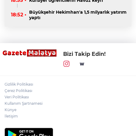
18:55 •
Kursiyer öğrencilerin Havuz keyfi
Büyükşehir Hekimhan'a 1,5 milyarlık yatırım
18:52 •
yaptı
Bizi Takip Edin!
Gizlilik Politikası
Çerez Politikası
Veri Politikası
Kullanım Şartnamesi
Künye
İletişim