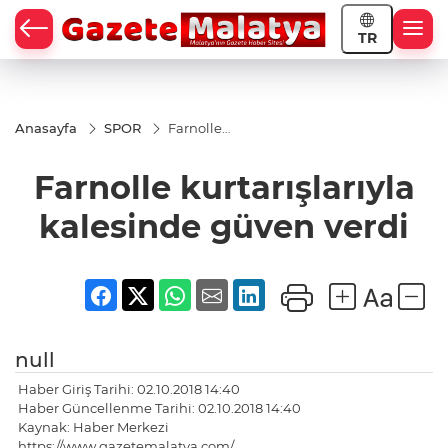
TR
Anasayfa
SPOR
Farnolle
kurtarışlarıyla
kalesinde
Farnolle kurtarışlarıyla
güven verdi
kalesinde güven verdi
null
Haber Giriş Tarihi: 02.10.2018 14:40
Haber Güncellenme Tarihi: 02.10.2018 14:40
Kaynak: Haber Merkezi
https://www.gazetemalatya.com/