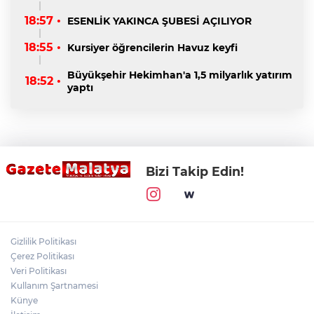
18:57 •
ESENLİK YAKINCA ŞUBESİ AÇILIYOR
18:55 •
Kursiyer öğrencilerin Havuz keyfi
Büyükşehir Hekimhan'a 1,5 milyarlık yatırım
18:52 •
yaptı
Bizi Takip Edin!
Gizlilik Politikası
Çerez Politikası
Veri Politikası
Kullanım Şartnamesi
Künye