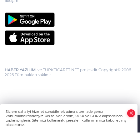
İletişim
HABER YAZILIMI
ve TURKTICARET.NET projesidir Copyright© 2006-
2026 Tüm hakları saklıdır.
Sizlere daha iyi hizmet sunabilmek adına sitemizde çerez
konumlandırmaktayız. Kişisel verileriniz, KVKK ve GDPR kapsamında
toplanıp işlenir. Sitemizi kullanarak, çerezleri kullanmamızı kabul etmiş
olacaksınız.
Anasayfa
Haber Ara
Yazarlar
İhbar Hattı