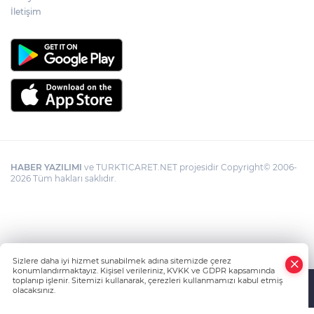
İletişim
HABER YAZILIMI
ve TURKTICARET.NET projesidir Copyright© 2006-
2026 Tüm hakları saklıdır.
Sizlere daha iyi hizmet sunabilmek adına sitemizde çerez
konumlandırmaktayız. Kişisel verileriniz, KVKK ve GDPR kapsamında
toplanıp işlenir. Sitemizi kullanarak, çerezleri kullanmamızı kabul etmiş
olacaksınız.
Anasayfa
Haber Ara
Yazarlar
İhbar Hattı