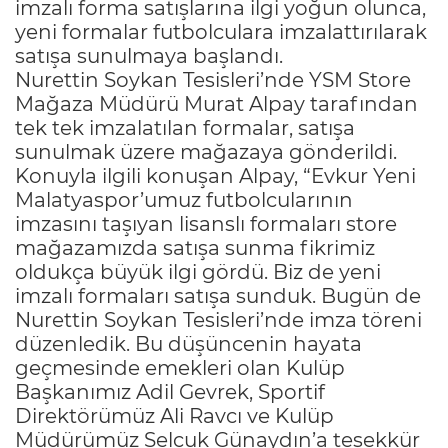
imzalı forma satışlarına ilgi yoğun olunca,
yeni formalar futbolculara imzalattırılarak
satışa sunulmaya başlandı.
Nurettin Soykan Tesisleri’nde YSM Store
Mağaza Müdürü Murat Alpay tarafından
tek tek imzalatılan formalar, satışa
sunulmak üzere mağazaya gönderildi.
Konuyla ilgili konuşan Alpay, “Evkur Yeni
Malatyaspor’umuz futbolcularının
imzasını taşıyan lisanslı formaları store
mağazamızda satışa sunma fikrimiz
oldukça büyük ilgi gördü. Biz de yeni
imzalı formaları satışa sunduk. Bugün de
Nurettin Soykan Tesisleri’nde imza töreni
düzenledik. Bu düşüncenin hayata
geçmesinde emekleri olan Kulüp
Başkanımız Adil Gevrek, Sportif
Direktörümüz Ali Ravcı ve Kulüp
Müdürümüz Selçuk Günaydın’a teşekkür