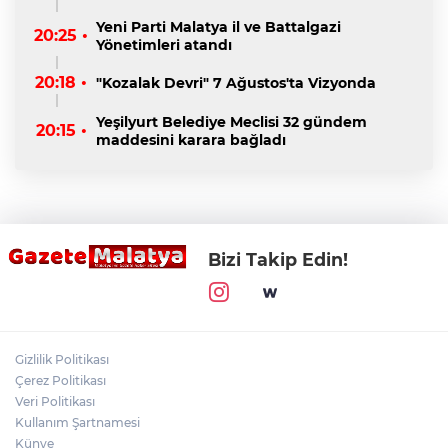
Yeni Parti Malatya il ve Battalgazi
20:25 •
Yönetimleri atandı
20:18 •
"Kozalak Devri" 7 Ağustos'ta Vizyonda
Yeşilyurt Belediye Meclisi 32 gündem
20:15 •
maddesini karara bağladı
Bizi Takip Edin!
Gizlilik Politikası
Çerez Politikası
Veri Politikası
Kullanım Şartnamesi
Künye