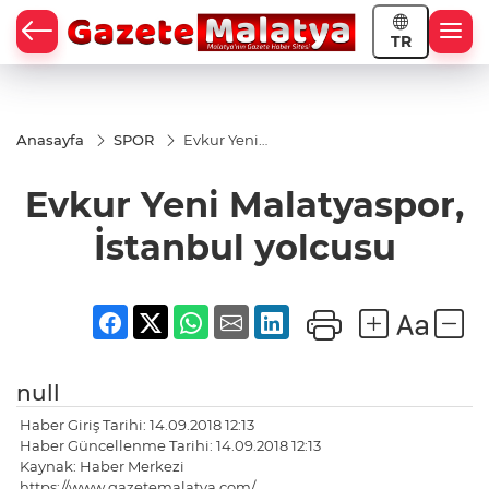
TR
Anasayfa
SPOR
Evkur Yeni
Malatyaspor,
İstanbul
Evkur Yeni Malatyaspor,
yolcusu
İstanbul yolcusu
null
Haber Giriş Tarihi: 14.09.2018 12:13
Haber Güncellenme Tarihi: 14.09.2018 12:13
Kaynak: Haber Merkezi
https://www.gazetemalatya.com/