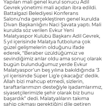
Yapılan mali genel kurul sonucu Adil
Gevrek yönetimi mali açıdan ibra edildi.
Battalgazi Belediyesi Konferans
Salonu’nda gerçekleştiren genel kurulda
Divan Başkanlığını Naci Şavata yaptı. Mali
kurulda söz verilen Evkur Yeni
Malatyaspor Kulübü Başkanı Adil Gevrek,
5 yıl içerisinde Malatya futboluna çok
güzel gelişmelerin olduğunu ifade
ederek, “Beraber üzüldüğümüz ve
sevindiğimiz anlar oldu ama sonuç olarak
bugün bulunduğumuz yerde Evkur
Malatyaspor’un beş yılına bakıldığında ‘3
yıl içerisinde Süper Lig’e çıkacağız’ dedik.
Allah bizi mahcup etmedi, sizlerin,
taraftarlarımızın desteğiyle işadamlarımız,
siyasetçilerimizle şehir olarak biz bunu
başardık” dedi. Malatyalıların takıma
sahip çıkması gerektiğini dile getiren