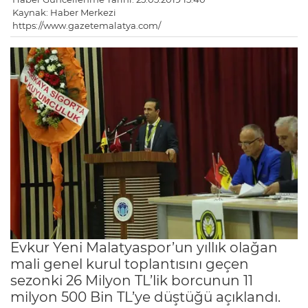
Kaynak: Haber Merkezi
https://www.gazetemalatya.com/
Evkur Yeni Malatyaspor’un yıllık olağan
mali genel kurul toplantısını geçen
sezonki 26 Milyon TL’lik borcunun 11
milyon 500 Bin TL’ye düştüğü açıklandı.