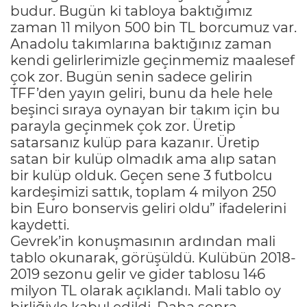
budur. Bugün ki tabloya baktığımız
zaman 11 milyon 500 bin TL borcumuz var.
Anadolu takımlarına baktığınız zaman
kendi gelirlerimizle geçinmemiz maalesef
çok zor. Bugün senin sadece gelirin
TFF’den yayın geliri, bunu da hele hele
beşinci sıraya oynayan bir takım için bu
parayla geçinmek çok zor. Üretip
satarsanız kulüp para kazanır. Üretip
satan bir kulüp olmadık ama alıp satan
bir kulüp olduk. Geçen sene 3 futbolcu
kardeşimizi sattık, toplam 4 milyon 250
bin Euro bonservis geliri oldu” ifadelerini
kaydetti.
Gevrek’in konuşmasının ardından mali
tablo okunarak, görüşüldü. Kulübün 2018-
2019 sezonu gelir ve gider tablosu 146
milyon TL olarak açıklandı. Mali tablo oy
birliğiyle kabul edildi. Daha sonra