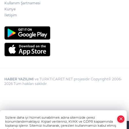
Kullanım Şartnamesi
Künye
İletişim
HABER YAZILIMI
ve TURKTICARET.NET projesidir Copyright© 2006-
2026 Tüm hakları saklıdır.
Sizlere daha iyi hizmet sunabilmek adına sitemizde çerez
konumlandırmaktayız. Kişisel verileriniz, KVKK ve GDPR kapsamında
toplanıp işlenir. Sitemizi kullanarak, çerezleri kullanmamızı kabul etmiş