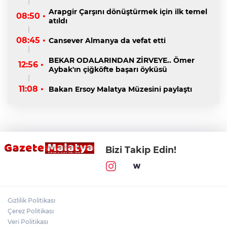
Arapgir Çarşını dönüştürmek için ilk temel
08:50 •
atıldı
08:45 •
Cansever Almanya da vefat etti
BEKAR ODALARINDAN ZİRVEYE.. Ömer
12:56 •
Aybak'ın çiğköfte başarı öyküsü
11:08 •
Bakan Ersoy Malatya Müzesini paylaştı
Bizi Takip Edin!
Gizlilik Politikası
Çerez Politikası
Veri Politikası