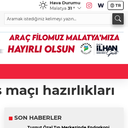
Hava Durumu
TR
Malatya
31 °
maçı hazırlıkları
SON HABERLER
Turgut Özal Tıp Merkezinde Endoskopi