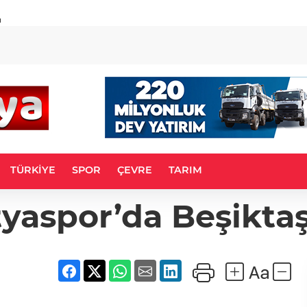
u
TÜRKİYE
SPOR
ÇEVRE
TARIM
yaspor’da Beşiktaş 