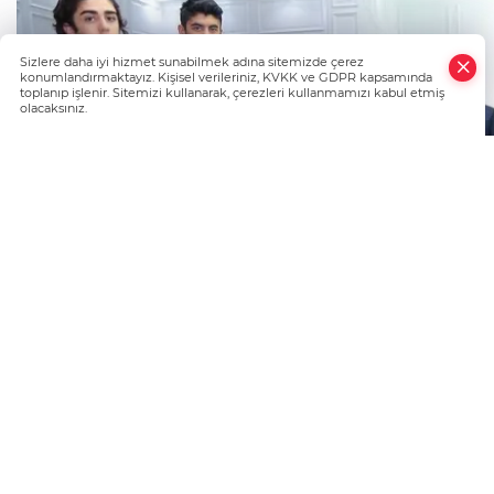
×
Sizlere daha iyi hizmet sunabilmek adına sitemizde çerez
Whatsapp
konumlandırmaktayız. Kişisel verileriniz, KVKK ve GDPR kapsamında
toplanıp işlenir. Sitemizi kullanarak, çerezleri kullanmamızı kabul etmiş
olacaksınız.
1. Amatör Küme Büyükler Ligi’nde mücadel