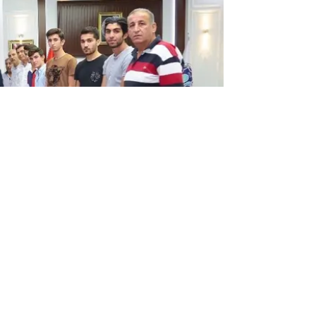
e eden Malatyaspor’un yönetim ve