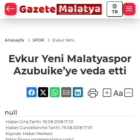
TR
Anasayfa
SPOR
Evkur Yeni
Malatyaspor
Azubuike’ye
Evkur Yeni Malatyaspor
veda etti
Azubuike’ye veda etti
null
Haber Giriş Tarihi: 19.08.2018 17:01
Haber Güncellenme Tarihi: 19.08.2018 17:01
Kaynak: Haber Merkezi
https://www.gazetemalatya.com/