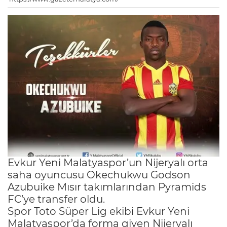
Evkur Yeni Malatyaspor’un Nijeryalı orta
saha oyuncusu Okechukwu Godson
Azubuike Mısır takımlarından Pyramids
FC’ye transfer oldu.
Spor Toto Süper Lig ekibi Evkur Yeni
Malatyaspor’da forma giyen Nijeryalı