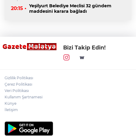
Yeşilyurt Belediye Meclisi 32 gündem
20:15 •
maddesini karara bağladı
Bizi Takip Edin!
Gizlilik Politikası
Çerez Politikası
Veri Politikası
Kullanım Şartnamesi
Künye
İletişim