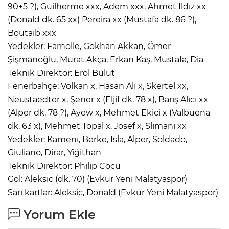
90+5 ?), Guilherme xxx, Adem xxx, Ahmet Ildız xx
(Donald dk. 65 xx) Pereira xx (Mustafa dk. 86 ?),
Boutaib xxx
Yedekler: Farnolle, Gökhan Akkan, Ömer
Şişmanoğlu, Murat Akça, Erkan Kaş, Mustafa, Dia
Teknik Direktör: Erol Bulut
Fenerbahçe: Volkan x, Hasan Ali x, Skertel xx,
Neustaedter x, Şener x (Eljif dk. 78 x), Barış Alıcı xx
(Alper dk. 78 ?), Ayew x, Mehmet Ekici x (Valbuena
dk. 63 x), Mehmet Topal x, Josef x, Slimani xx
Yedekler: Kameni, Berke, Isla, Alper, Soldado,
Giuliano, Dirar, Yiğithan
Teknik Direktör: Philip Cocu
Gol: Aleksic (dk. 70) (Evkur Yeni Malatyaspor)
Sarı kartlar: Aleksic, Donald (Evkur Yeni Malatyaspor)
Yorum Ekle