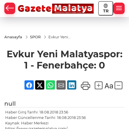
TR
Anasayfa
SPOR
Evkur Yeni
Malatyaspor:
1 -
Evkur Yeni Malatyaspor:
Fenerbahçe:
0
1 - Fenerbahçe: 0
null
Haber Giriş Tarihi: 18.08.2018 23:56
Haber Güncellenme Tarihi: 18.08.2018 23:56
Kaynak: Haber Merkezi
https://www.gazetemalatya.com/