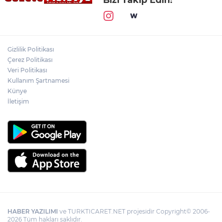
Gizlilik Politikası
Çerez Politikası
Veri Politikası
Kullanım Şartnamesi
Künye
İletişim
HABER YAZILIMI
ve TURKTICARET.NET projesidir Copyright© 2006-
2026 Tüm hakları saklıdır.