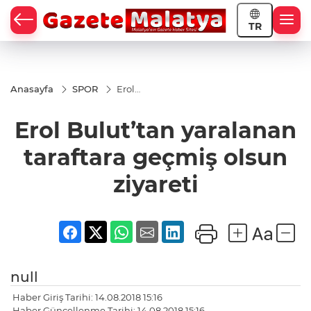
TR
Anasayfa
SPOR
Erol
Bulut’tan
yaralanan
Erol Bulut’tan yaralanan
taraftara
geçmiş
olsun
taraftara geçmiş olsun
ziyareti
ziyareti
null
Haber Giriş Tarihi: 14.08.2018 15:16
Haber Güncellenme Tarihi: 14.08.2018 15:16