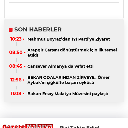
SON HABERLER
10:23 •
Mahmut Boyraz’dan İYİ Parti’ye Ziyaret
Arapgir Çarşını dönüştürmek için ilk temel
08:50 •
atıldı
08:45 •
Cansever Almanya da vefat etti
BEKAR ODALARINDAN ZİRVEYE.. Ömer
12:56 •
Aybak'ın çiğköfte başarı öyküsü
11:08 •
Bakan Ersoy Malatya Müzesini paylaştı
Bizi Takip Edin!