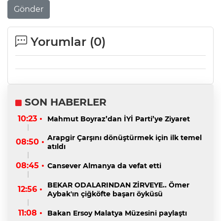
Gönder
Yorumlar (
0
)
SON HABERLER
10:23 •
Mahmut Boyraz’dan İYİ Parti’ye Ziyaret
Arapgir Çarşını dönüştürmek için ilk temel
08:50 •
atıldı
08:45 •
Cansever Almanya da vefat etti
BEKAR ODALARINDAN ZİRVEYE.. Ömer
12:56 •
Aybak'ın çiğköfte başarı öyküsü
11:08 •
Bakan Ersoy Malatya Müzesini paylaştı