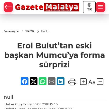
TR
Anasayfa
SPOR
Erol
Bulut’tan
eski
Erol Bulut’tan eski
başkan
Mumcu’ya
forma
başkan Mumcu’ya forma
sürprizi
sürprizi
null
Haber Giriş Tarihi: 16.08.2018 15:46
Haber Güncellenme Tarihi: 16.08.2018 15:46