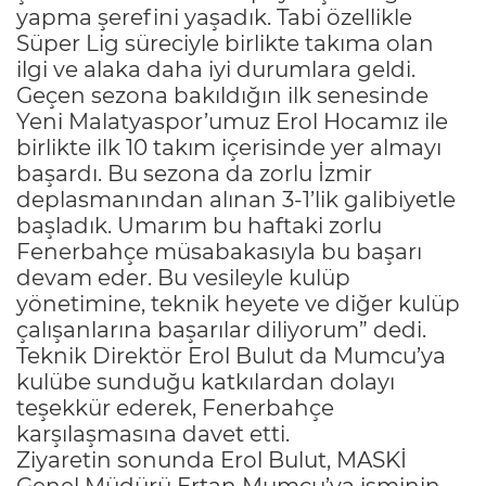
yapma şerefini yaşadık. Tabi özellikle
Süper Lig süreciyle birlikte takıma olan
ilgi ve alaka daha iyi durumlara geldi.
Geçen sezona bakıldığın ilk senesinde
Yeni Malatyaspor’umuz Erol Hocamız ile
birlikte ilk 10 takım içerisinde yer almayı
başardı. Bu sezona da zorlu İzmir
deplasmanından alınan 3-1’lik galibiyetle
başladık. Umarım bu haftaki zorlu
Fenerbahçe müsabakasıyla bu başarı
devam eder. Bu vesileyle kulüp
yönetimine, teknik heyete ve diğer kulüp
çalışanlarına başarılar diliyorum” dedi.
Teknik Direktör Erol Bulut da Mumcu’ya
kulübe sunduğu katkılardan dolayı
teşekkür ederek, Fenerbahçe
karşılaşmasına davet etti.
Ziyaretin sonunda Erol Bulut, MASKİ
Genel Müdürü Ertan Mumcu’ya isminin