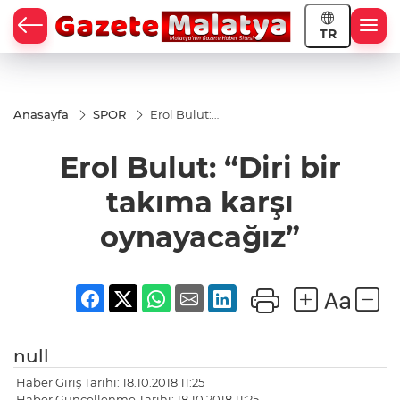
TR
Anasayfa
SPOR
Erol Bulut:
“Diri bir
takıma karşı
Erol Bulut: “Diri bir
oynayacağız”
takıma karşı
oynayacağız”
null
Haber Giriş Tarihi: 18.10.2018 11:25
Haber Güncellenme Tarihi: 18.10.2018 11:25