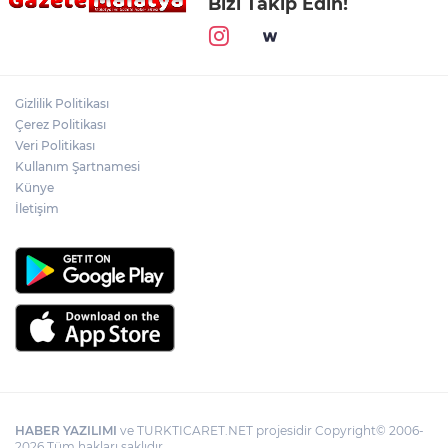
Bizi Takip Edin!
Gizlilik Politikası
Çerez Politikası
Veri Politikası
Kullanım Şartnamesi
Künye
İletişim
HABER YAZILIMI
ve TURKTICARET.NET projesidir Copyright© 2006-
2026 Tüm hakları saklıdır.