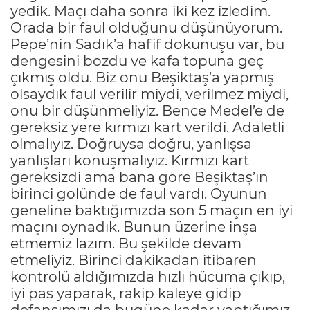
yedik. Maçı daha sonra iki kez izledim.
Orada bir faul olduğunu düşünüyorum.
Pepe’nin Sadık’a hafif dokunuşu var, bu
dengesini bozdu ve kafa topuna geç
çıkmış oldu. Biz onu Beşiktaş’a yapmış
olsaydık faul verilir miydi, verilmez miydi,
onu bir düşünmeliyiz. Bence Medel’e de
gereksiz yere kırmızı kart verildi. Adaletli
olmalıyız. Doğruysa doğru, yanlışsa
yanlışları konuşmalıyız. Kırmızı kart
gereksizdi ama bana göre Beşiktaş’ın
birinci golünde de faul vardı. Oyunun
geneline baktığımızda son 5 maçın en iyi
maçını oynadık. Bunun üzerine inşa
etmemiz lazım. Bu şekilde devam
etmeliyiz. Birinci dakikadan itibaren
kontrolü aldığımızda hızlı hücuma çıkıp,
iyi pas yaparak, rakip kaleye gidip
defansımızı da bugüne kadar yaptığımız