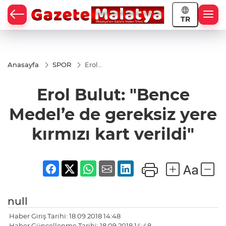
TR
Anasayfa
SPOR
Erol
Bulut:
"Bence
Erol Bulut: "Bence
Medel’e
de
gereksiz
Medel’e de gereksiz yere
yere
kırmızı
kırmızı kart verildi"
kart
verildi"
null
Haber Giriş Tarihi: 18.09.2018 14:48
Haber Güncellenme Tarihi: 18.09.2018 14:48