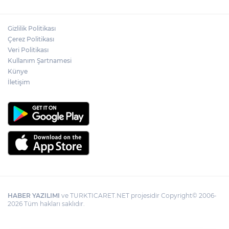
Gizlilik Politikası
Çerez Politikası
Veri Politikası
Kullanım Şartnamesi
Künye
İletişim
HABER YAZILIMI
ve TURKTICARET.NET projesidir Copyright© 2006-
2026 Tüm hakları saklıdır.