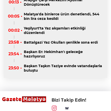
Arapgir Çarşı Merkezini Aydınlar
00:13 •
Dönüştürecek
Malatya'da binlerce ürün denetlendi, 544
00:05 •
bin lira ceza kesildi
Yeşilyurt'ta Yaz akşamları etkinliği
00:02 •
düzenlendi
23:58 •
Battalgazi Yaz Okulları şenlikle sona erdi
Başkan Er: Hekimhan'ı geleceğe
23:54 •
hazırlıyoruz
Başkan Taşkın Taziye evinde vatandaşlarla
23:50 •
buluştu
Bizi Takip Edin!