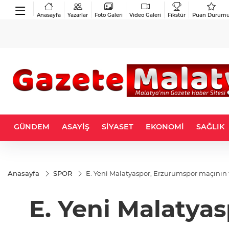
Anasayfa
Yazarlar
Foto Galeri
Video Galeri
Fikstür
Puan Durum
GÜNDEM
ASAYİŞ
SİYASET
EKONOMİ
SAĞLIK
Anasayfa
SPOR
E. Yeni Malatyaspor, Erzurumspor maçının ta
E. Yeni Malatya