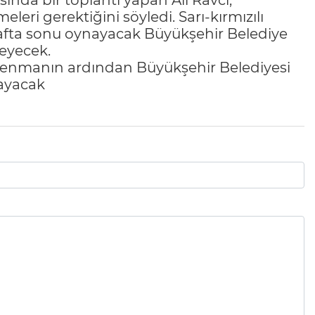
ında bir toplantı yapan Ali Ravcı,
eri gerektiğini söyledi. Sarı-kırmızılı
hafta sonu oynayacak Büyükşehir Belediye
eyecek.
trenmanın ardından Büyükşehir Belediyesi
layacak