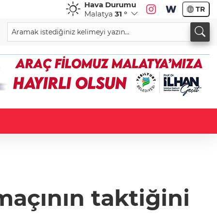
Hava Durumu
TR
Malatya
31 °
açının taktiğini