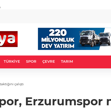
u
TÜRKİYE
SPOR
ÇEVRE
TARIM
ktiğini çalıştı
spor, Erzurumspor m