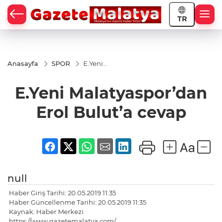
TR
Anasayfa
SPOR
E.Yeni
Malatyaspor’dan
Erol Bulut’a
E.Yeni Malatyaspor’dan
cevap
Erol Bulut’a cevap
null
Haber Giriş Tarihi: 20.05.2019 11:35
Haber Güncellenme Tarihi: 20.05.2019 11:35
Kaynak: Haber Merkezi
https://www.gazetemalatya.com/