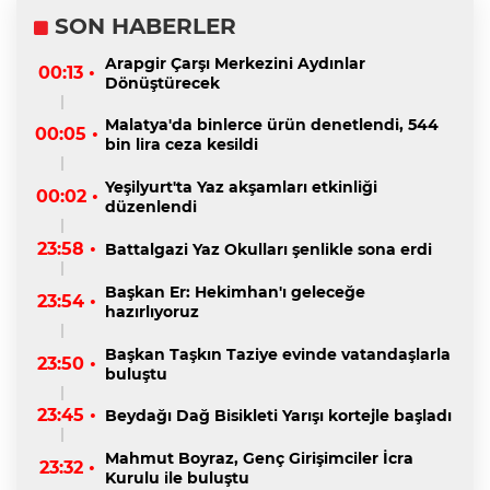
SON HABERLER
Arapgir Çarşı Merkezini Aydınlar
00:13 •
Dönüştürecek
Malatya'da binlerce ürün denetlendi, 544
00:05 •
bin lira ceza kesildi
Yeşilyurt'ta Yaz akşamları etkinliği
00:02 •
düzenlendi
23:58 •
Battalgazi Yaz Okulları şenlikle sona erdi
Başkan Er: Hekimhan'ı geleceğe
23:54 •
hazırlıyoruz
Başkan Taşkın Taziye evinde vatandaşlarla
23:50 •
buluştu
23:45 •
Beydağı Dağ Bisikleti Yarışı kortejle başladı
Mahmut Boyraz, Genç Girişimciler İcra
23:32 •
Kurulu ile buluştu