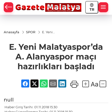
TR
Anasayfa
SPOR
E. Yeni
Malatyaspor’da
A. Alanyaspor
E. Yeni Malatyaspor’da
maçı
hazırlıkları
başladı
A. Alanyaspor maçı
hazırlıkları başladı
null
Haber Giriş Tarihi: 01.11.2018 15:30
Haber Güncellenme Tarihi: 01.11.2018 15:30