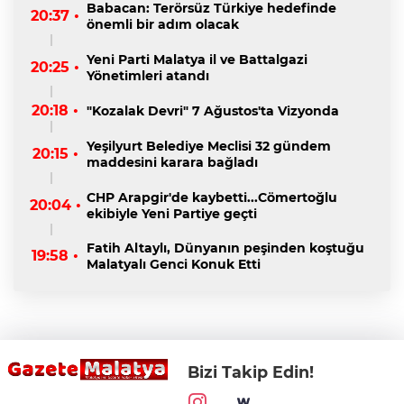
Babacan: Terörsüz Türkiye hedefinde
20:37 •
önemli bir adım olacak
Yeni Parti Malatya il ve Battalgazi
20:25 •
Yönetimleri atandı
20:18 •
"Kozalak Devri" 7 Ağustos'ta Vizyonda
Yeşilyurt Belediye Meclisi 32 gündem
20:15 •
maddesini karara bağladı
CHP Arapgir'de kaybetti...Cömertoğlu
20:04 •
ekibiyle Yeni Partiye geçti
Fatih Altaylı, Dünyanın peşinden koştuğu
19:58 •
Malatyalı Genci Konuk Etti
Bizi Takip Edin!