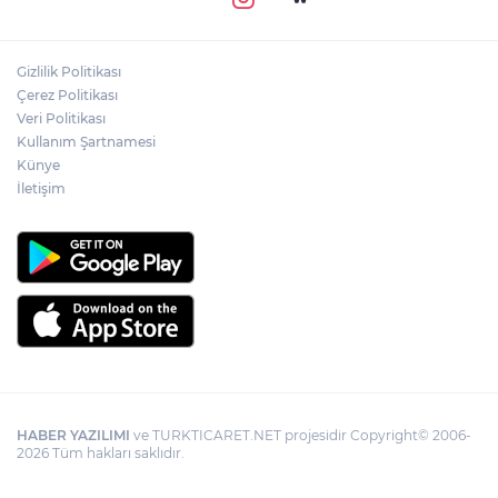
Gizlilik Politikası
Çerez Politikası
Veri Politikası
Kullanım Şartnamesi
Künye
İletişim
HABER YAZILIMI
ve TURKTICARET.NET projesidir Copyright© 2006-
2026 Tüm hakları saklıdır.