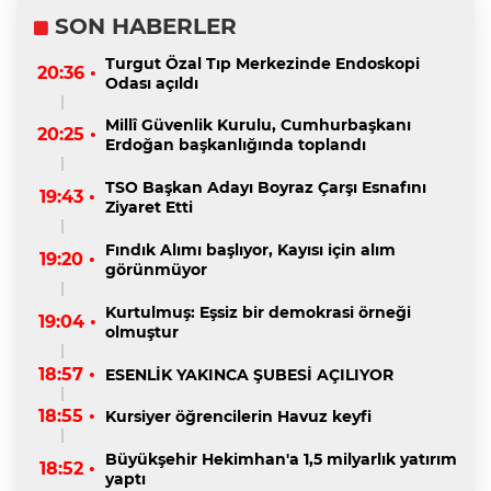
SON HABERLER
Turgut Özal Tıp Merkezinde Endoskopi
20:36 •
Odası açıldı
Millî Güvenlik Kurulu, Cumhurbaşkanı
20:25 •
Erdoğan başkanlığında toplandı
TSO Başkan Adayı Boyraz Çarşı Esnafını
19:43 •
Ziyaret Etti
Fındık Alımı başlıyor, Kayısı için alım
19:20 •
görünmüyor
Kurtulmuş: Eşsiz bir demokrasi örneği
19:04 •
olmuştur
18:57 •
ESENLİK YAKINCA ŞUBESİ AÇILIYOR
18:55 •
Kursiyer öğrencilerin Havuz keyfi
Büyükşehir Hekimhan'a 1,5 milyarlık yatırım
18:52 •
yaptı