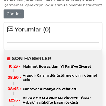
içermemesi gerektiğini okurlarımıza önemle hatırlatırız!
Gönder
Yorumlar (
0
)
SON HABERLER
10:23 •
Mahmut Boyraz’dan İYİ Parti’ye Ziyaret
Arapgir Çarşını dönüştürmek için ilk temel
08:50 •
atıldı
08:45 •
Cansever Almanya da vefat etti
BEKAR ODALARINDAN ZİRVEYE.. Ömer
12:56 •
Aybak'ın çiğköfte başarı öyküsü