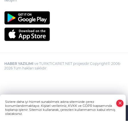
İletişim
HABER YAZILIMI
ve TURKTICARET.NET projesidir Copyright© 2006-
2026 Tüm hakları saklıdır.
Sizlere daha iyi hizmet sunabilmek adına sitemizde çerez
konumlandırmaktayız. Kişisel verileriniz, KVKK ve GDPR kapsamında
toplanıp işlenir. Sitemizi kullanarak, çerezleri kullanmamızı kabul etmiş
olacaksınız.
Anasayfa
Haber Ara
Yazarlar
İhbar Hattı