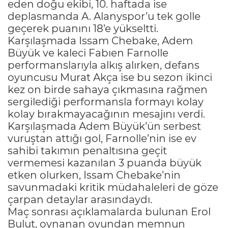
eden doğu ekibi, 10. haftada ise
deplasmanda A. Alanyspor’u tek golle
geçerek puanını 18’e yükseltti.
Karşılaşmada Issam Chebake, Adem
Büyük ve kaleci Fabıen Farnolle
performanslarıyla alkış alırken, defans
oyuncusu Murat Akça ise bu sezon ikinci
kez on birde sahaya çıkmasına rağmen
sergilediği performansla formayı kolay
kolay bırakmayacağının mesajını verdi.
Karşılaşmada Adem Büyük’ün serbest
vuruştan attığı gol, Farnolle’nin ise ev
sahibi takımın penaltısına geçit
vermemesi kazanılan 3 puanda büyük
etken olurken, Issam Chebake’nin
savunmadaki kritik müdahaleleri de göze
çarpan detaylar arasındaydı.
Maç sonrası açıklamalarda bulunan Erol
Bulut, oynanan oyundan memnun