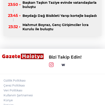
Başkan Taşkın Taziye evinde vatandaşlarla
23:50 •
buluştu
23:45 •
Beydağı Dağ Bisikleti Yarışı kortejle başladı
Mahmut Boyraz, Genç Girişimciler İcra
23:32 •
Kurulu ile buluştu
Bizi Takip Edin!
Gizlilik Politikası
Çerez Politikası
Veri Politikası
Kullanım Şartnamesi
Künye