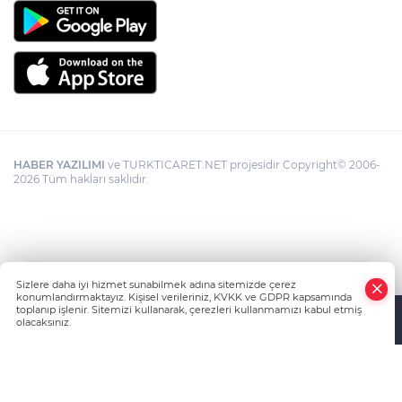
HABER YAZILIMI
ve TURKTICARET.NET projesidir Copyright© 2006-
2026 Tüm hakları saklıdır.
Sizlere daha iyi hizmet sunabilmek adına sitemizde çerez
konumlandırmaktayız. Kişisel verileriniz, KVKK ve GDPR kapsamında
toplanıp işlenir. Sitemizi kullanarak, çerezleri kullanmamızı kabul etmiş
olacaksınız.
Anasayfa
Haber Ara
Yazarlar
İhbar Hattı