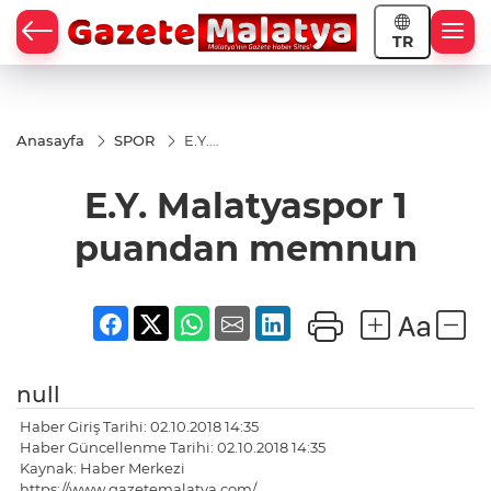
TR
Anasayfa
SPOR
E.Y.
Malatyaspor
1 puandan
E.Y. Malatyaspor 1
memnun
puandan memnun
null
Haber Giriş Tarihi: 02.10.2018 14:35
Haber Güncellenme Tarihi: 02.10.2018 14:35
Kaynak: Haber Merkezi
https://www.gazetemalatya.com/