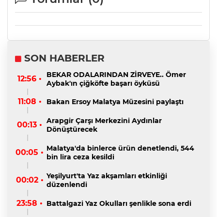
SON HABERLER
BEKAR ODALARINDAN ZİRVEYE.. Ömer
12:56 •
Aybak'ın çiğköfte başarı öyküsü
11:08 •
Bakan Ersoy Malatya Müzesini paylaştı
Arapgir Çarşı Merkezini Aydınlar
00:13 •
Dönüştürecek
Malatya'da binlerce ürün denetlendi, 544
00:05 •
bin lira ceza kesildi
Yeşilyurt'ta Yaz akşamları etkinliği
00:02 •
düzenlendi
23:58 •
Battalgazi Yaz Okulları şenlikle sona erdi