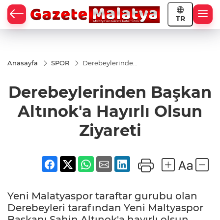
TR
Anasayfa
SPOR
Derebeylerinden
Başkan Altınok'a
Hayırlı Olsun
Derebeylerinden Başkan
Ziyareti
Altınok'a Hayırlı Olsun
Ziyareti
Yeni Malatyaspor taraftar gurubu olan
Derebeyleri tarafından Yeni Maltyaspor
Başkanı Şahin Altınok'a hayırlı olsun