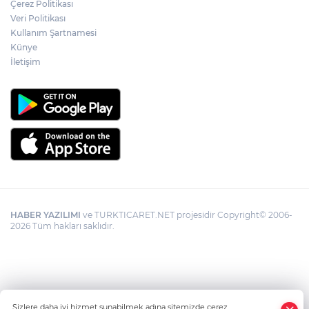
Çerez Politikası
Veri Politikası
Kullanım Şartnamesi
Künye
İletişim
HABER YAZILIMI
ve TURKTICARET.NET projesidir Copyright© 2006-
2026 Tüm hakları saklıdır.
Sizlere daha iyi hizmet sunabilmek adına sitemizde çerez