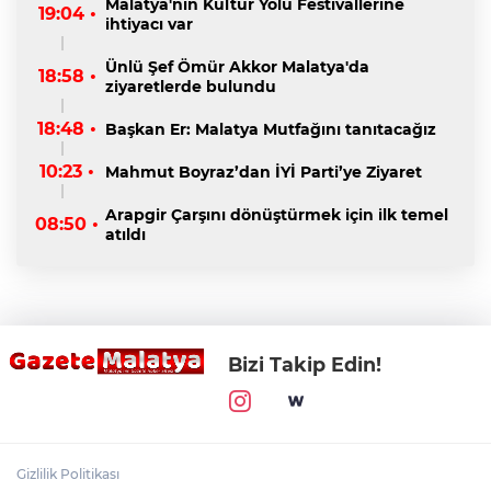
Malatya'nın Kültür Yolu Festivallerine
19:04 •
ihtiyacı var
Ünlü Şef Ömür Akkor Malatya'da
18:58 •
ziyaretlerde bulundu
18:48 •
Başkan Er: Malatya Mutfağını tanıtacağız
10:23 •
Mahmut Boyraz’dan İYİ Parti’ye Ziyaret
Arapgir Çarşını dönüştürmek için ilk temel
08:50 •
atıldı
Bizi Takip Edin!
Gizlilik Politikası