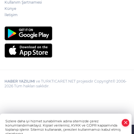
Kullanım Şartnamesi
Künye
İletişim
HABER YAZILIMI
ve TURKTICARET.NET projesidir Copyright© 2006-
2026 Tüm hakları saklıdır.
Sizlere daha iyi hizmet sunabilmek adına sitemizde çerez
konumlandırmaktayız. Kişisel verileriniz, KVKK ve GDPR kapsamında
toplanıp işlenir. Sitemizi kullanarak, çerezleri kullanmamızı kabul etmiş
olacaksınız.