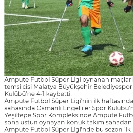
Ampute Futbol Süper Ligi oynanan maçlarla 
temsilcisi Malatya Büyükşehir Belediyespor
Kulübü’ne 4-1 kaybetti.
Ampute Futbol Süper Ligi’nin ilk haftasınd
sahasında Osmanlı Engelliler Spor Kulübü’n
Yeşiltepe Spor Kompleksinde Ampute Futbo
sona üstün oynayan konuk takım sahadan far
Ampute Futbol Süper Ligi’nde bu sezon il