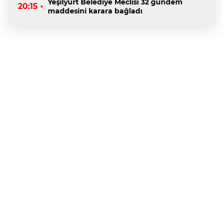
Yeşilyurt Belediye Meclisi 32 gündem
20:15 •
maddesini karara bağladı