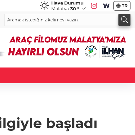
Hava Durumu
TR
Malatya
30 °
giyle başladı