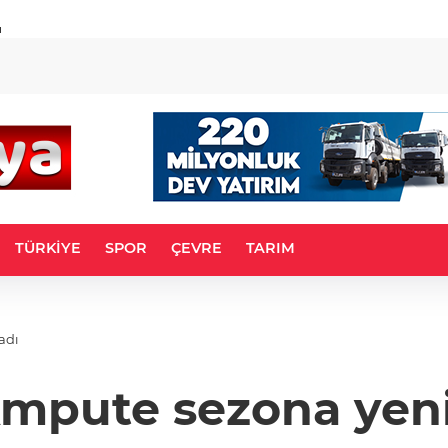
u
TÜRKİYE
SPOR
ÇEVRE
TARIM
adı
mpute sezona yenil