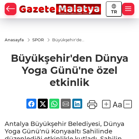
TR
Anasayfa
SPOR
Büyükşehir'den
Dünya Yoga
Günü'ne özel
Büyükşehir'den Dünya
etkinlik
Yoga Günü'ne özel
etkinlik
Antalya Büyükşehir Belediyesi, Dünya
Yoga Günü'nü Konyaaltı Sahilinde
düzenlediği etkinlikle kutladı. Sahilin