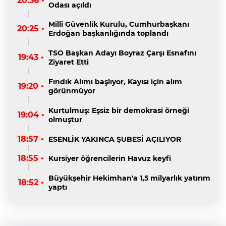
20:36 •
Odası açıldı
Millî Güvenlik Kurulu, Cumhurbaşkanı
20:25 •
Erdoğan başkanlığında toplandı
TSO Başkan Adayı Boyraz Çarşı Esnafını
19:43 •
Ziyaret Etti
Fındık Alımı başlıyor, Kayısı için alım
19:20 •
görünmüyor
Kurtulmuş: Eşsiz bir demokrasi örneği
19:04 •
olmuştur
18:57 •
ESENLİK YAKINCA ŞUBESİ AÇILIYOR
18:55 •
Kursiyer öğrencilerin Havuz keyfi
Büyükşehir Hekimhan'a 1,5 milyarlık yatırım
18:52 •
yaptı