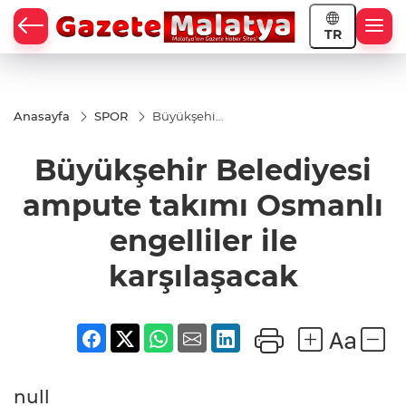
TR
Anasayfa
SPOR
Büyükşehir
Belediyesi
ampute
Büyükşehir Belediyesi
takımı
Osmanlı
engelliler
ampute takımı Osmanlı
ile
karşılaşacak
engelliler ile
karşılaşacak
null