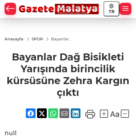
TR
Anasayfa
SPOR
Bayanlar
Dağ
Bisikleti
Bayanlar Dağ Bisikleti
Yarışında
birincilik
kürsüsüne
Yarışında birincilik
Zehra
Kargın
kürsüsüne Zehra Kargın
çıktı
çıktı
null