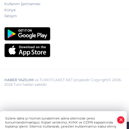
Kullanım Şartnamesi
Künye
İletişim
HABER YAZILIMI
ve TURKTICARET.NET projesidir Copyright© 2006-
2026 Tüm hakları saklıdır.
Sizlere daha iyi hizmet sunabilmek adına sitemizde çerez
konumlandırmaktayız. Kişisel verileriniz, KVKK ve GDPR kapsamında
toplanıp işlenir. Sitemizi kullanarak, çerezleri kullanmamızı kabul etmiş