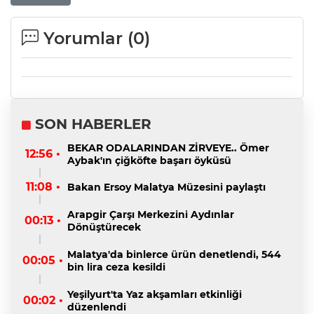
Yorumlar (
0
)
SON HABERLER
BEKAR ODALARINDAN ZİRVEYE.. Ömer
12:56 •
Aybak'ın çiğköfte başarı öyküsü
11:08 •
Bakan Ersoy Malatya Müzesini paylaştı
Arapgir Çarşı Merkezini Aydınlar
00:13 •
Dönüştürecek
Malatya'da binlerce ürün denetlendi, 544
00:05 •
bin lira ceza kesildi
Yeşilyurt'ta Yaz akşamları etkinliği
00:02 •
düzenlendi