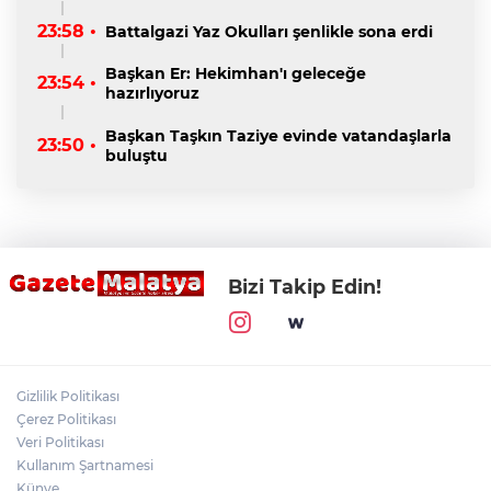
23:58 •
Battalgazi Yaz Okulları şenlikle sona erdi
Başkan Er: Hekimhan'ı geleceğe
23:54 •
hazırlıyoruz
Başkan Taşkın Taziye evinde vatandaşlarla
23:50 •
buluştu
Bizi Takip Edin!
Gizlilik Politikası
Çerez Politikası
Veri Politikası
Kullanım Şartnamesi
Künye