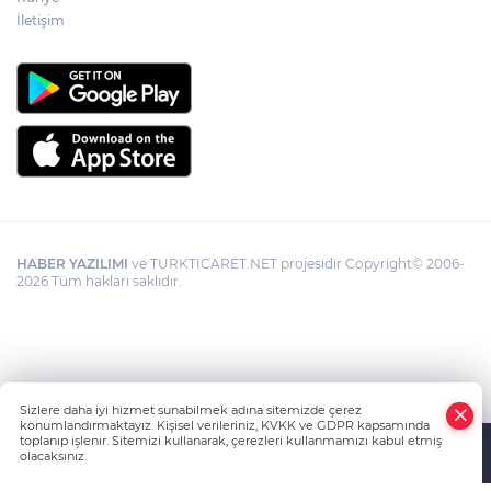
İletişim
HABER YAZILIMI
ve TURKTICARET.NET projesidir Copyright© 2006-
2026 Tüm hakları saklıdır.
Sizlere daha iyi hizmet sunabilmek adına sitemizde çerez
konumlandırmaktayız. Kişisel verileriniz, KVKK ve GDPR kapsamında
toplanıp işlenir. Sitemizi kullanarak, çerezleri kullanmamızı kabul etmiş
olacaksınız.
Anasayfa
Haber Ara
Yazarlar
İhbar Hattı