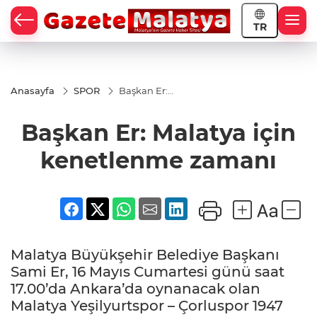
TR
Anasayfa
SPOR
Başkan Er:
Malatya için
kenetlenme
Başkan Er: Malatya için
zamanı
kenetlenme zamanı
Malatya Büyükşehir Belediye Başkanı
Sami Er, 16 Mayıs Cumartesi günü saat
17.00’da Ankara’da oynanacak olan
Malatya Yeşilyurtspor – Çorluspor 1947