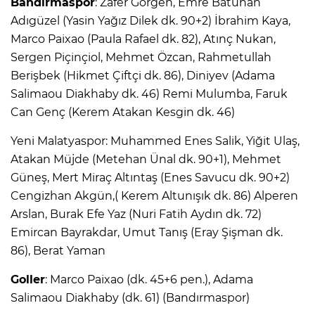
Bandırmaspor
: Zafer Görgen, Emre Batuhan
Adıgüzel (Yasin Yağız Dilek dk. 90+2) İbrahim Kaya,
Marco Paixao (Paula Rafael dk. 82), Atınç Nukan,
Sergen Piçinçiol, Mehmet Özcan, Rahmetullah
Berişbek (Hikmet Çiftçi dk. 86), Diniyev (Adama
Salimaou Diakhaby dk. 46) Remi Mulumba, Faruk
Can Genç (Kerem Atakan Kesgin dk. 46)
Yeni Malatyaspor: Muhammed Enes Salik, Yiğit Ulaş,
Atakan Müjde (Metehan Ünal dk. 90+1), Mehmet
Güneş, Mert Miraç Altıntaş (Enes Savucu dk. 90+2)
Cengizhan Akgün,( Kerem Altunışık dk. 86) Alperen
Arslan, Burak Efe Yaz (Nuri Fatih Aydın dk. 72)
Emircan Bayrakdar, Umut Tanış (Eray Şişman dk.
86), Berat Yaman
Goller
: Marco Paixao (dk. 45+6 pen.), Adama
Salimaou Diakhaby (dk. 61) (Bandırmaspor)