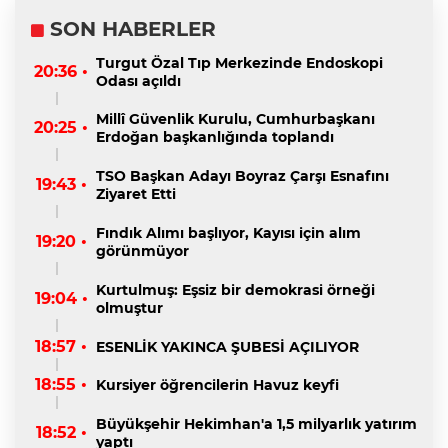
SON HABERLER
Turgut Özal Tıp Merkezinde Endoskopi
20:36 •
Odası açıldı
Millî Güvenlik Kurulu, Cumhurbaşkanı
20:25 •
Erdoğan başkanlığında toplandı
TSO Başkan Adayı Boyraz Çarşı Esnafını
19:43 •
Ziyaret Etti
Fındık Alımı başlıyor, Kayısı için alım
19:20 •
görünmüyor
Kurtulmuş: Eşsiz bir demokrasi örneği
19:04 •
olmuştur
18:57 •
ESENLİK YAKINCA ŞUBESİ AÇILIYOR
18:55 •
Kursiyer öğrencilerin Havuz keyfi
Büyükşehir Hekimhan'a 1,5 milyarlık yatırım
18:52 •
yaptı