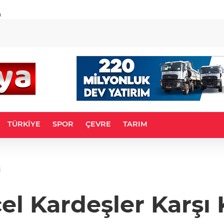
u
TÜRKİYE
SPOR
ÇEVRE
TARIM
i
l Kardeşler Karşı 