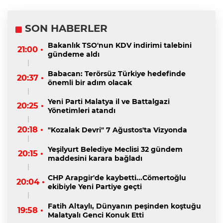
SON HABERLER
Bakanlık TSO'nun KDV indirimi talebini
21:00 •
gündeme aldı
Babacan: Terörsüz Türkiye hedefinde
20:37 •
önemli bir adım olacak
Yeni Parti Malatya il ve Battalgazi
20:25 •
Yönetimleri atandı
20:18 •
"Kozalak Devri" 7 Ağustos'ta Vizyonda
Yeşilyurt Belediye Meclisi 32 gündem
20:15 •
maddesini karara bağladı
CHP Arapgir'de kaybetti...Cömertoğlu
20:04 •
ekibiyle Yeni Partiye geçti
Fatih Altaylı, Dünyanın peşinden koştuğu
19:58 •
Malatyalı Genci Konuk Etti