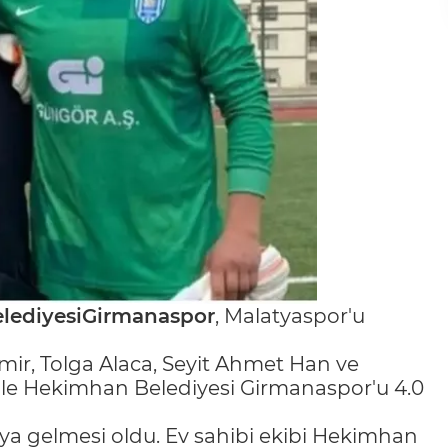
ediyesiGirmanaspor
, Malatyaspor'u
r, Tolga Alaca, Seyit Ahmet Han ve
İle Hekimhan Belediyesi Girmanaspor'u 4.0
şıya gelmesi oldu. Ev sahibi ekibi Hekimhan