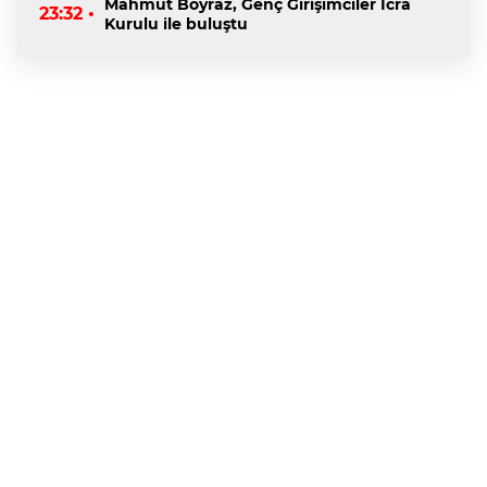
Mahmut Boyraz, Genç Girişimciler İcra
23:32 •
Kurulu ile buluştu