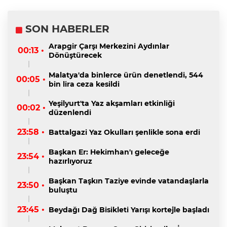
SON HABERLER
Arapgir Çarşı Merkezini Aydınlar
00:13 •
Dönüştürecek
Malatya'da binlerce ürün denetlendi, 544
00:05 •
bin lira ceza kesildi
Yeşilyurt'ta Yaz akşamları etkinliği
00:02 •
düzenlendi
23:58 •
Battalgazi Yaz Okulları şenlikle sona erdi
Başkan Er: Hekimhan'ı geleceğe
23:54 •
hazırlıyoruz
Başkan Taşkın Taziye evinde vatandaşlarla
23:50 •
buluştu
23:45 •
Beydağı Dağ Bisikleti Yarışı kortejle başladı