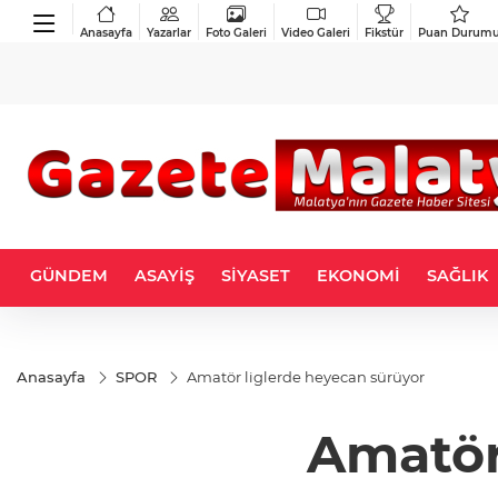
Anasayfa
Yazarlar
Foto Galeri
Video Galeri
Fikstür
Puan Durum
GÜNDEM
ASAYİŞ
SİYASET
EKONOMİ
SAĞLIK
Anasayfa
SPOR
Amatör liglerde heyecan sürüyor
Amatör