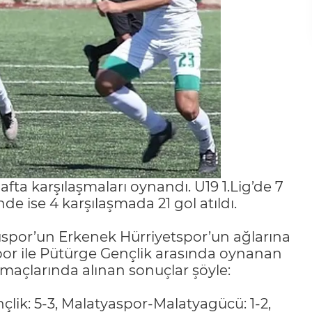
hafta karşılaşmaları oynandı. U19 1.Lig’de 7
de ise 4 karşılaşmada 21 gol atıldı.
zuspor’un Erkenek Hürriyetspor’un ağlarına
espor ile Pütürge Gençlik arasında oynanan
a maçlarında alınan sonuçlar şöyle:
lik: 5-3, Malatyaspor-Malatyagücü: 1-2,