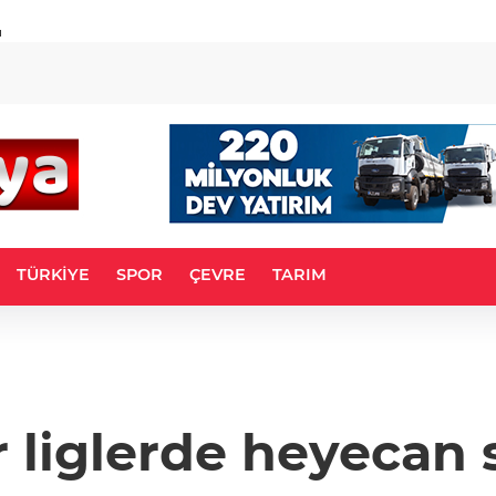
u
TÜRKİYE
SPOR
ÇEVRE
TARIM
 liglerde heyecan 