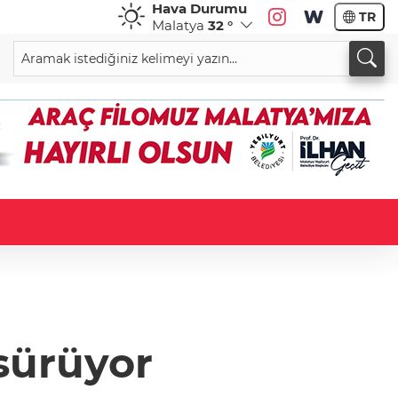
Hava Durumu
TR
Malatya
32 °
sürüyor