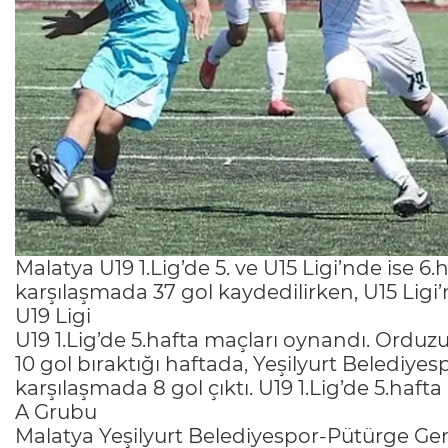
Malatya U19 1.Lig’de 5. ve U15 Ligi’nde ise 6.
karşılaşmada 37 gol kaydedilirken, U15 Ligi’n
U19 Ligi
U19 1.Lig’de 5.hafta maçları oynandı. Ordu
10 gol bıraktığı haftada, Yeşilyurt Belediy
karşılaşmada 8 gol çıktı. U19 1.Lig’de 5.haft
A Grubu
Malatya Yeşilyurt Belediyespor-Pütürge Genç