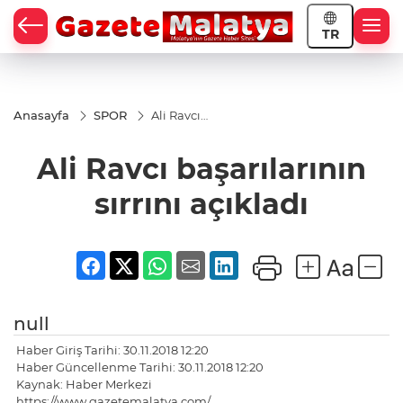
TR
Anasayfa
SPOR
Ali Ravcı
başarılarının
sırrını
Ali Ravcı başarılarının
açıkladı
sırrını açıkladı
null
Haber Giriş Tarihi: 30.11.2018 12:20
Haber Güncellenme Tarihi: 30.11.2018 12:20
Kaynak: Haber Merkezi
https://www.gazetemalatya.com/