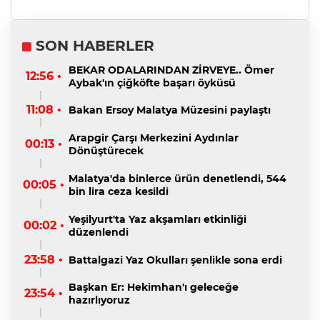
SON HABERLER
BEKAR ODALARINDAN ZİRVEYE.. Ömer
12:56 •
Aybak'ın çiğköfte başarı öyküsü
11:08 •
Bakan Ersoy Malatya Müzesini paylaştı
Arapgir Çarşı Merkezini Aydınlar
00:13 •
Dönüştürecek
Malatya'da binlerce ürün denetlendi, 544
00:05 •
bin lira ceza kesildi
Yeşilyurt'ta Yaz akşamları etkinliği
00:02 •
düzenlendi
23:58 •
Battalgazi Yaz Okulları şenlikle sona erdi
Başkan Er: Hekimhan'ı geleceğe
23:54 •
hazırlıyoruz