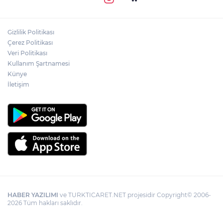
Gizlilik Politikası
Çerez Politikası
Veri Politikası
Kullanım Şartnamesi
Künye
İletişim
HABER YAZILIMI
ve TURKTICARET.NET projesidir Copyright© 2006-
2026 Tüm hakları saklıdır.