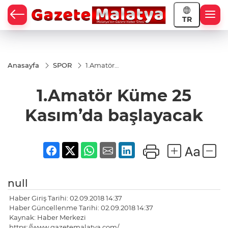
TR
Anasayfa
SPOR
1.Amatör
Küme 25
Kasım’da
1.Amatör Küme 25
başlayacak
Kasım’da başlayacak
null
Haber Giriş Tarihi: 02.09.2018 14:37
Haber Güncellenme Tarihi: 02.09.2018 14:37
Kaynak: Haber Merkezi
https://www.gazetemalatya.com/