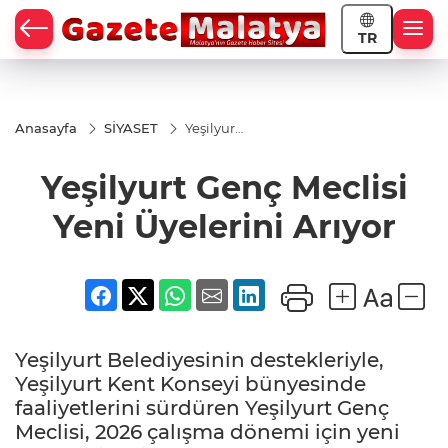
TR
Anasayfa
SİYASET
Yeşilyurt
Genç
Meclisi
Yeşilyurt Genç Meclisi
Yeni
Üyelerini
Arıyor
Yeni Üyelerini Arıyor
Yeşilyurt Belediyesinin destekleriyle,
Yeşilyurt Kent Konseyi bünyesinde
faaliyetlerini sürdüren Yeşilyurt Genç
Meclisi, 2026 çalışma dönemi için yeni