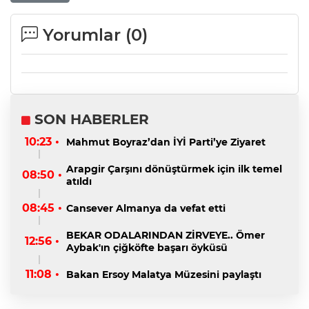
Yorumlar (
0
)
SON HABERLER
10:23 •
Mahmut Boyraz’dan İYİ Parti’ye Ziyaret
Arapgir Çarşını dönüştürmek için ilk temel
08:50 •
atıldı
08:45 •
Cansever Almanya da vefat etti
BEKAR ODALARINDAN ZİRVEYE.. Ömer
12:56 •
Aybak'ın çiğköfte başarı öyküsü
11:08 •
Bakan Ersoy Malatya Müzesini paylaştı