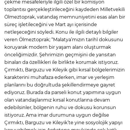
çekme mesafeleriyle ilgili özel bir komisyon
toplantısı gerçekleştirileceğini kaydeden Milletvekili
Ölmeztoprak, vatandaş memnuniyetini esas alan bir
süreç işletileceğini ve Mart ayı içerisinde
netleşeceğini söyledi. Konu ile ilgili detaylı bilgiler
veren Ölmeztoprak; “Malatya’mızın tarihî dokusunu
koruyarak modern bir yaşam alanı oluşturmak
önceliğimizdir. Şehrimizin geçmişini de yansıtan
binaları da özellikleri ile birlikte korumak istiyoruz.
Çırmıktı, Barguzu ve Kileyik gibi kırsal bölgelerimizin
karakterini muhafaza ederken, imar ve yerleşim
planlarını bu doğrultuda şekillendirmeye gayret
ediyoruz. Burada da parseli konut yapımına uygun
olan vatandaşlarımız kırsal konutlarına devam
edebilsinler, bölgenin ruhu ve dokusu korunsun
istiyoruz. Ama imar durumuna uygun değilse
Çırmıktı, Barguzu ve Kileyik’te yine sosyolojik yapıyı