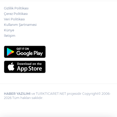
Gizlilik Politikası
Çerez Politikası
Veri Politikası
Kullanım Şartnamesi
Künye
İletişim
HABER YAZILIMI
ve TURKTICARET.NET projesidir Copyright© 2006-
2026 Tüm hakları saklıdır.