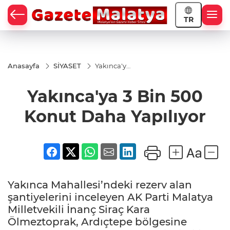
TR
Anasayfa
SİYASET
Yakınca'ya
3 Bin 500
Konut
Yakınca'ya 3 Bin 500
Daha
Yapılıyor
Konut Daha Yapılıyor
Yakınca Mahallesi’ndeki rezerv alan
şantiyelerini inceleyen AK Parti Malatya
Milletvekili İnanç Siraç Kara
Ölmeztoprak, Ardıçtepe bölgesine