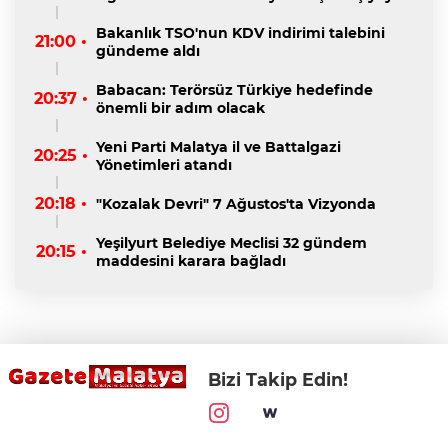
Bakanlık TSO'nun KDV indirimi talebini
21:00 •
gündeme aldı
Babacan: Terörsüz Türkiye hedefinde
20:37 •
önemli bir adım olacak
Yeni Parti Malatya il ve Battalgazi
20:25 •
Yönetimleri atandı
20:18 •
"Kozalak Devri" 7 Ağustos'ta Vizyonda
Yeşilyurt Belediye Meclisi 32 gündem
20:15 •
maddesini karara bağladı
Bizi Takip Edin!