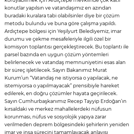
koruyabilmek için Ardıçtepe mevkiinde çok katlı
konutlar yapılsın ve vatandaşımız en azından
buradaki kuralara tabi olabilsinler diye bir çözüm
metodu bulundu ve buna göre çalışma yapıldı.
Ardıçtepe bölgesi için Yeşilyurt Belediyemiz, imar
durumu ve çekme mesafeleriyle ilgili özel bir
komisyon toplantısı gerçekleştirecek. Bu toplantı ile
parsel bazında en uygun çözüm yöntemleri
belirlenecek ve vatandaş memnuniyetini esas alan
bir süreç işletilecek. Sayın Bakanımız Murat
Kurum’un “Vatandaş ne istiyorsa o yapılacak, ne
istemiyorsa o yapılmayacak” prensibiyle hareket
edilerek, en doğru çözümler hayata geçirilecek.
Sayın Cumhurbaşkanımız Recep Tayyip Erdoğan’ın
kırsaldaki ve merkez mahallelerdeki nüfusun
korunması, nüfus ve sosyolojik yapıya zarar
verilmeden deprem bölgesindeki şehirlerin yeniden
imar ve inşa sürecini tamamlayacak anlayışı