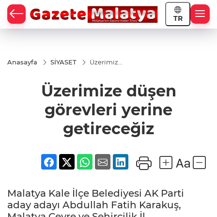
TR
Anasayfa
SİYASET
Üzerimize
düşen
görevleri
Üzerimize düşen
yerine
getireceğiz
görevleri yerine
getireceğiz
Malatya Kale İlçe Belediyesi AK Parti
aday adayı Abdullah Fatih Karakuş,
Malatya Çevre ve Şehircilik İl