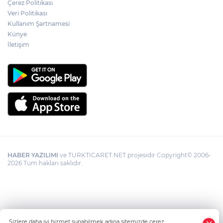
Çerez Politikası
Veri Politikası
Kullanım Şartnamesi
Künye
İletişim
HABER YAZILIMI
ve TURKTICARET.NET projesidir Copyright© 2006-
2026 Tüm hakları saklıdır.
Sizlere daha iyi hizmet sunabilmek adına sitemizde çerez