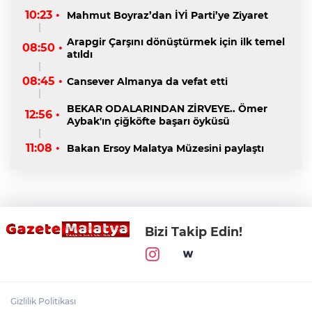
10:23 •
Mahmut Boyraz’dan İYİ Parti’ye Ziyaret
Arapgir Çarşını dönüştürmek için ilk temel
08:50 •
atıldı
08:45 •
Cansever Almanya da vefat etti
BEKAR ODALARINDAN ZİRVEYE.. Ömer
12:56 •
Aybak'ın çiğköfte başarı öyküsü
11:08 •
Bakan Ersoy Malatya Müzesini paylaştı
Bizi Takip Edin!
Gizlilik Politikası